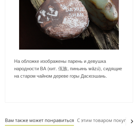
На обложке изображены парень и девушка
народности ВА (кит. 佤族, пиньинь wǎzú), сидящие
на старом чайном дереве горы Дасюэшань.
Вам также может понравиться
С этим товаром покупают