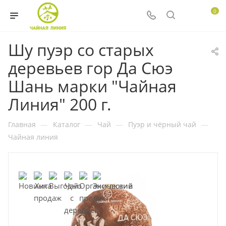
0
Шу пуэр со старых
деревьев гор Да Сюэ
Шань марки "Чайная
Линия" 200 г.
Главная
—
Каталог
—
Чай
—
Пуэр и чёрный чай
—
Чайная линия