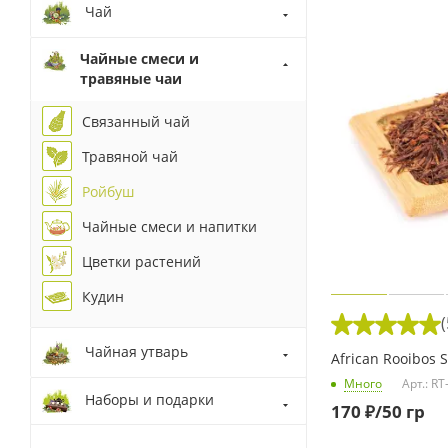
Чай
Чайные смеси и
травяные чаи
Связанный чай
Травяной чай
Ройбуш
Чайные смеси и напитки
Цветки растений
Кудин
(
Чайная утварь
African Rooibos 
Много
Арт.: RT
Наборы и подарки
170
₽
/50 гр