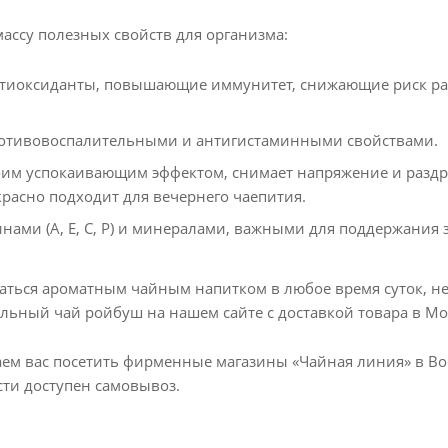
ассу полезных свойств для организма:
тиоксиданты, повышающие иммунитет, снижающие риск ра
отивовоспалительными и антигистаминными свойствами.
оим успокаивающим эффектом, снимает напряжение и раздра
красно подходит для вечернего чаепития.
инами (А, Е, С, Р) и минералами, важными для поддержания 
аться ароматным чайным напитком в любое время суток, н
льный чай ройбуш на нашем сайте с доставкой товара в Мос
ем вас посетить фирменные магазины «Чайная линия» в Воро
ти доступен самовывоз.