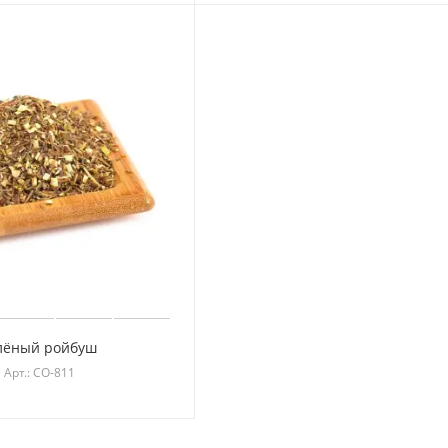
лёный ройбуш
Арт.: CO-811