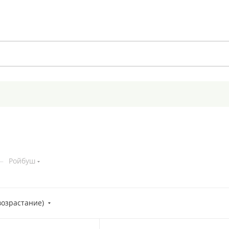
—
Ройбуш
возрастание)