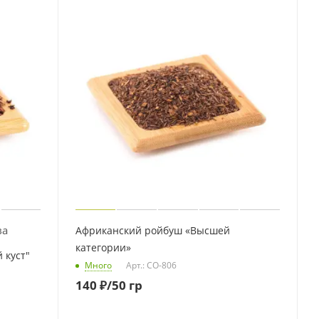
ва
Африканский ройбуш «Высшей
категории»
 куст"
Много
Арт.: CO-806
140
₽
/50 гр