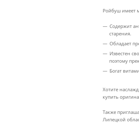
Ройбуш имеет м
Содержит ан
старения.
Обладает пр
Известен св
поэтому пре
Богат витам
Хотите наслажд
купить оригина
Также приглаша
Липецкой облас