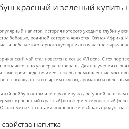
буш красный и зеленый купить н
опулярный напиток, история которого уходит в глубину век
ства бобовых, родиной которого является Южная Африка.
ист и побеги этого горного кустарника в качестве сырья д
фриканский чай стал известен в конце XVI века. С тех пор 
ыла значительно усовершенствована. Для получения сырья
 и само производство имеет теперь промышленные масштабы
сть наслаждаться его ярким вкусом, ароматом и полезным
ьный ройбуш оптом или в розницу по доступной цене вам п
ферментированный (красный) и неферментированный (зелен
 Ознакомиться с сортами подробнее и выбрать продукт на с
 свойства напитка