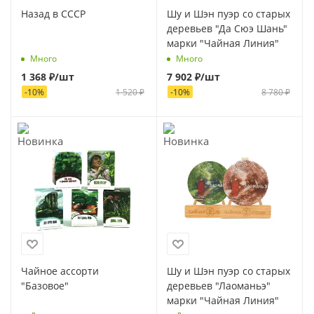
Назад в СССР
Шу и Шэн пуэр со старых
деревьев "Да Сюэ Шань"
марки "Чайная Линия"
Много
Много
1 368
₽
/шт
7 902
₽
/шт
-
10
%
1 520
₽
-
10
%
8 780
₽
Чайное ассорти
Шу и Шэн пуэр со старых
"Базовое"
деревьев "Лаоманьэ"
марки "Чайная Линия"