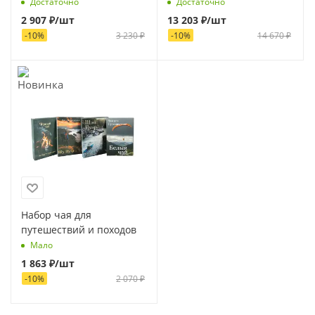
Достаточно
Достаточно
2 907
₽
/шт
13 203
₽
/шт
-
10
%
3 230
₽
-
10
%
14 670
₽
Набор чая для
путешествий и походов
Мало
1 863
₽
/шт
-
10
%
2 070
₽