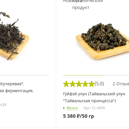
(5,0)
2 Отзы
"Кучерявая",
ая ферментация,
Гуйфэй улун (Тайваньский улун
"Тайваньская принцесса")
-438
Много
Арт.: CL-4456
5 380
₽
/50 гр