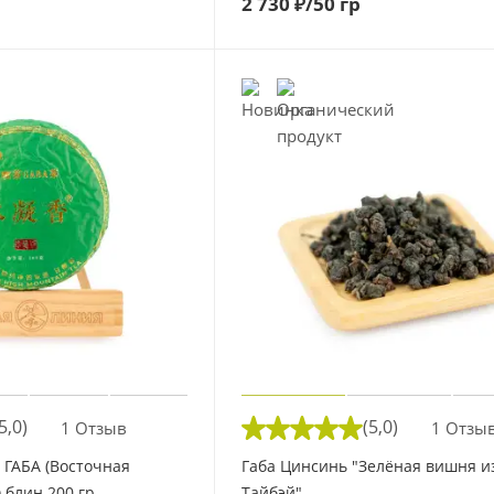
2 730
₽
/50 гр
5,0)
(5,0)
1 Отзыв
1 Отзы
 ГАБА (Восточная
Габа Цинсинь "Зелёная вишня и
 блин 200 гр
Тайбэй"