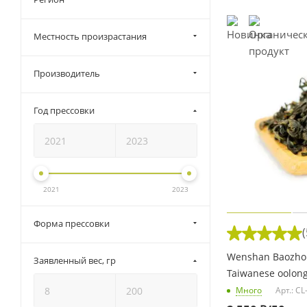
Местность произрастания
Производитель
Год прессовки
2021
2023
Форма прессовки
(
Wenshan Baozhon
Заявленный вес, гр
Taiwanese oolong
Много
Арт.: C