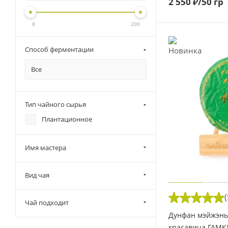
2 550
₽
/50 гр
8
200
Способ ферментации
Все
Тип чайного сырья
Плантационное
Имя мастера
Вид чая
(
Чай подходит
Дунфан мэйжэнь
красавица ГАМК)