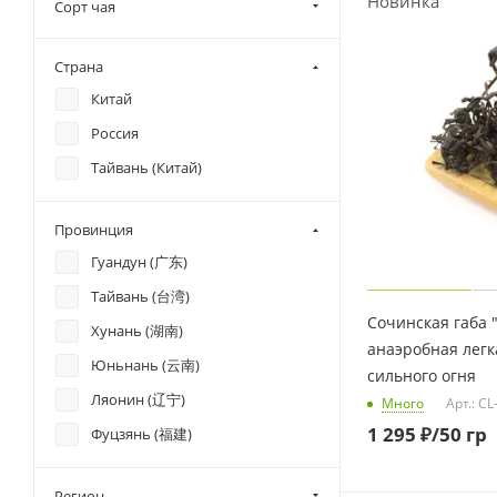
Сорт чая
Страна
Китай
Россия
Тайвань (Китай)
Провинция
Гуандун (广东)
Тайвань (台湾)
Сочинская габа 
Хунань (湖南)
анаэробная легк
Юньнань (云南)
сильного огня
Ляонин (辽宁)
Много
Арт.: CL
1 295
₽
/50 гр
Фуцзянь (福建)
Регион