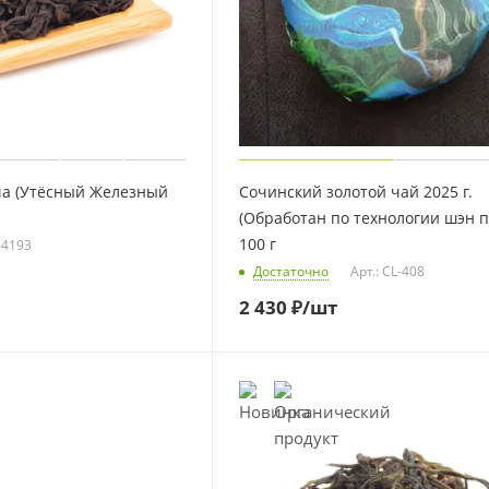
ча (Утёсный Железный
Сочинский золотой чай 2025 г.
(Обработан по технологии шэн п
100 г
L-4193
Достаточно
Арт.: CL-408
2 430
₽
/шт