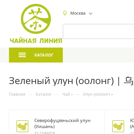
Москва
КАТАЛОГ
Зеленый улун (оолонг) | 
Главная
—
Каталог
—
Чай
—
Улун (оолонг)
Северофуцзяньский улун
Ю
(Уишань)
(
35 ТОВАРОВ
2