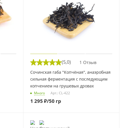
(5,0)
1 Отзыв
Сочинская габа "Копчёная", анаэробная
сильная ферментация с последующим
копчением на грушевых дровах
Много
Арт.: CL-422
1 295
₽
/50 гр