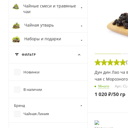
Чайные смеси и травяные
чаи
Чайная утварь
Наборы и подарки
ФИЛЬТР
(
Новинки
Дун дин Лао ча 
чая с Морозного
Много
Арт.: CL
В наличии
1 020
₽
/50 гр
Бренд
Чайная Линия