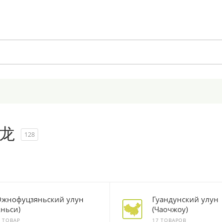
乌龙
128
жнофуцзяньский улун
Гуандунский улун
Аньси)
(Чаочжоу)
1 ТОВАР
17 ТОВАРОВ