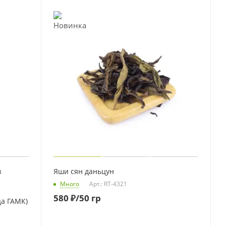
в
Яши сян даньцун
Много
Арт.: RT-4321
580
₽
/50 гр
ца ГАМК)