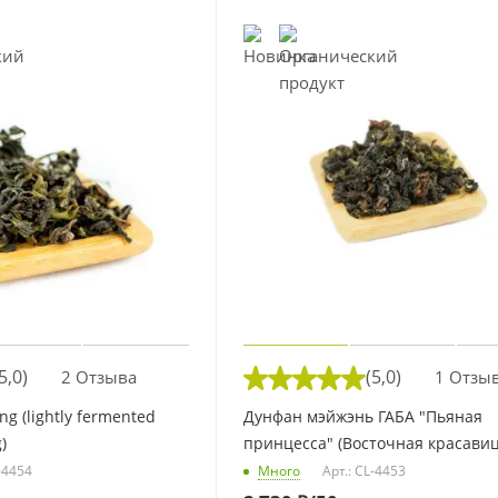
5,0)
(5,0)
2 Отзыва
1 Отзы
g (lightly fermented
Дунфан мэйжэнь ГАБА "Пьяная
)
принцесса" (Восточная красави
L-4454
Много
Арт.: CL-4453