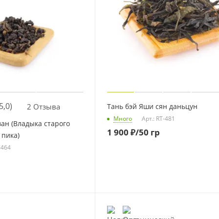
5,0)
2 Отзыва
Тань бэй Яши сян даньцун
Много
Арт.: RT-481
ван (Владыка старого
1 900
₽
/50 гр
 пика)
-464