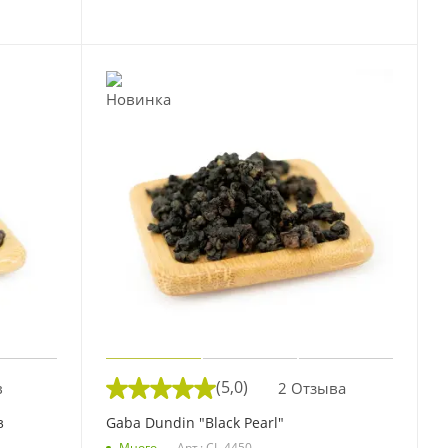
(5,0)
в
2 Отзыва
з
Gaba Dundin "Black Pearl"
Много
Арт.: CL-4450