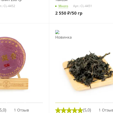
т.: CL-4452
Много
Арт.: CL-4451
2 550
₽
/50 гр
5,0)
(5,0)
1 Отзыв
1 Отзы