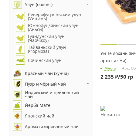
Улун (оолонг)
Северофуцзяньский улун
(Уишань)
Южнофуцзяньский улун
(Аньси)
Гуандунский улун
(Чаочжоу)
Тайваньский улун
(Формоза)
Уи Те лохань ян
Сочинский улун
архат из Уи)
Много
Арт.: C
Красный чай (хунча)
2 235
₽
/50 гр
Пуэр и чёрный чай
Индийский и цейлонский
чай
Йерба Мате
Японский чай
Ароматизированный чай