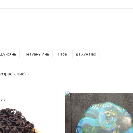
Шуйсянь
Те Гуань Инь
Габа
Да Хун Пао
возрастание)