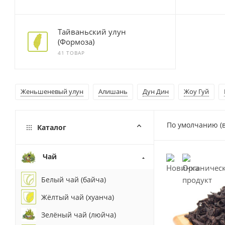
Тайваньский улун
(Формоза)
41 ТОВАР
Женьшеневый улун
Алишань
Дун Дин
Жоу Гуй
По умолчанию (
Каталог
Чай
Белый чай (байча)
Жёлтый чай (хуанча)
Зелёный чай (люйча)