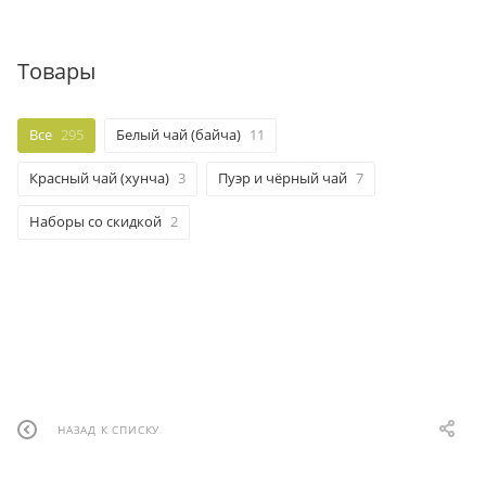
Товары
Все
295
Белый чай (байча)
11
Красный чай (хунча)
3
Пуэр и чёрный чай
7
Наборы со скидкой
2
НАЗАД К СПИСКУ