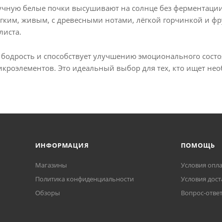
учную белые почки высушивают на солнце без ферментации, 
ягким, живым, с древесными нотами, лёгкой горчинкой и фр
листа.
 бодрость и способствует улучшению эмоционального состоя
кроэлементов. Это идеальный выбор для тех, кто ищет не
ИНФОРМАЦИЯ
ПОМОЩЬ
Магазины
Условия опл
Политика конфиденциальности
Условия дост
Обзоры
Вопрос-отве