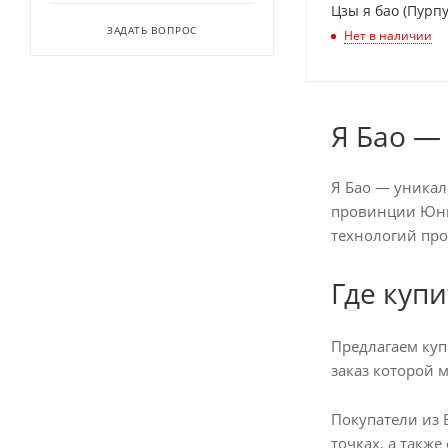
Цзы я бао (Пурп
ЗАДАТЬ ВОПРОС
Нет в наличии
Я Бао —
Я Бао — уникал
провинции Юньн
технологий про
Где куп
Предлагаем куп
заказ которой м
Покупатели из 
точках, а такж