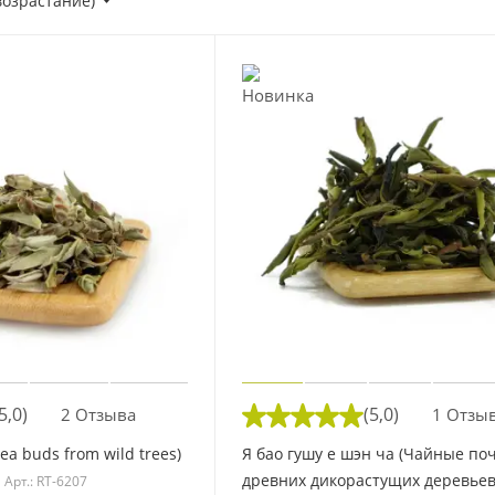
возрастание)
5,0)
(5,0)
2 Отзыва
1 Отзы
ea buds from wild trees)
Я бао гушу е шэн ча (Чайные поч
древних дикорастущих деревьев
Арт.: RT-6207