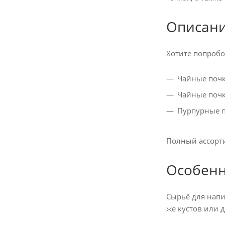
Описани
Хотите попробо
Чайные почк
Чайные почк
Пурпурные п
Полный ассорти
Особенн
Сырьё для напит
же кустов или 