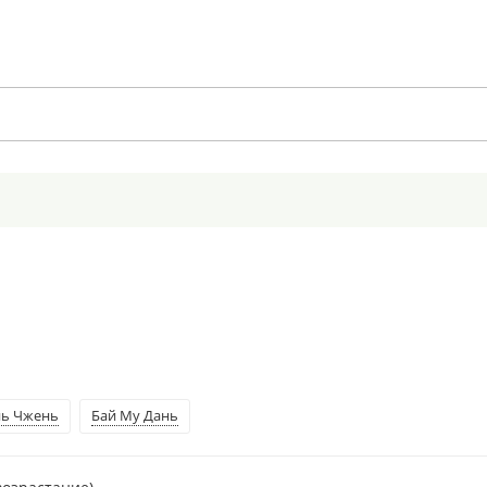
нь Чжень
Бай Му Дань