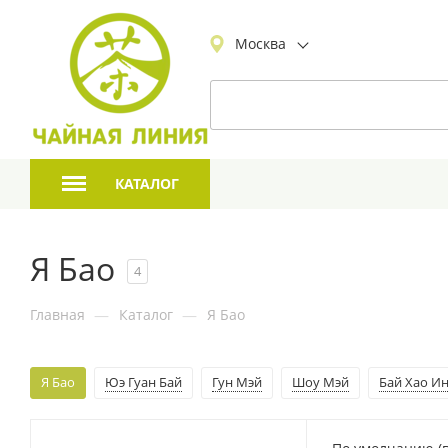
Москва
КАТАЛОГ
Я Бао
4
Главная
—
Каталог
—
Я Бао
Я Бао
Юэ Гуан Бай
Гун Мэй
Шоу Мэй
Бай Хао И