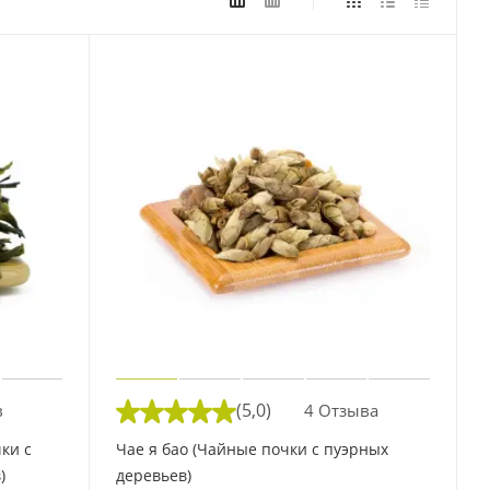
(5,0)
в
4 Отзыва
ки с
Чае я бао (Чайные почки с пуэрных
)
деревьев)