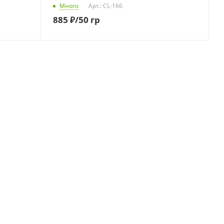
Много
Арт.: CL-166
885
₽
/50 гр