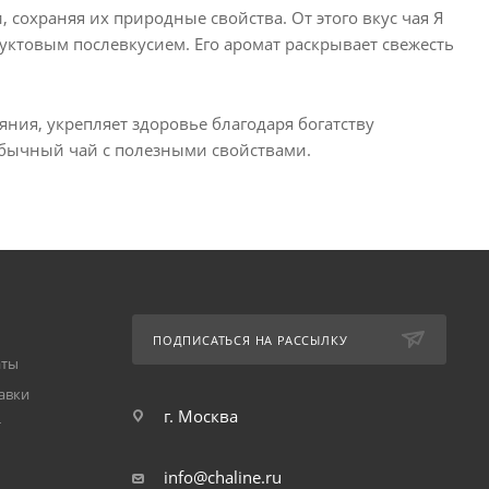
сохраняя их природные свойства. От этого вкус чая Я
уктовым послевкусием. Его аромат раскрывает свежесть
ния, укрепляет здоровье благодаря богатству
обычный чай с полезными свойствами.
ПОДПИСАТЬСЯ НА РАССЫЛКУ
аты
авки
г. Москва
т
info@chaline.ru