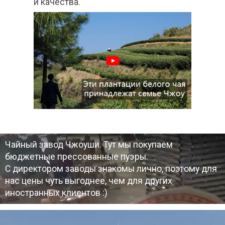
и качества.
Чайный завод Чжоуши. Тут мы покупаем
бюджетные прессованные пуэры.
Эти плантации белого
С директором заводы знакомы лично, поэтому для
Чжоу,
нас цены чуть выгоднее, чем для других
покупаем Баймуд
иностранных клиентов :)