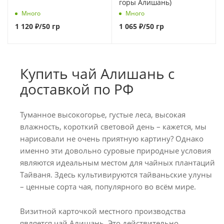
горы Алишань)
Много
Много
1 120
₽
/50 гр
1 065
₽
/50 гр
Купить чай Алишань с
доставкой по РФ
Туманное высокогорье, густые леса, высокая
влажность, короткий световой день – кажется, мы
нарисовали не очень приятную картину? Однако
именно эти довольно суровые природные условия
являются идеальным местом для чайных плантаций
Тайваня. Здесь культивируются тайваньские улуны
– ценные сорта чая, популярного во всём мире.
Визитной карточкой местного производства
является чай Алишань. Это действительно