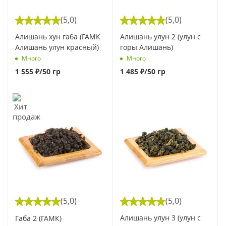
(5,0)
(5,0)
Алишань хун габа (ГАМК
Алишань улун 2 (улун с
Алишань улун красный)
горы Алишань)
Много
Много
1 555
₽
/50 гр
1 485
₽
/50 гр
(5,0)
(5,0)
Алишань улун 3 (улун с
Габа 2 (ГАМК)