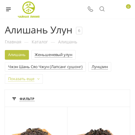
0
Алишань Улун
6
Главная
—
Каталог
—
Алишань
Алишань
Женьшеневый улун
Чжэн Шань Сяо Чжун (Лапсанг сушонг)
Лунцзин
Показать еще
ФИЛЬТР