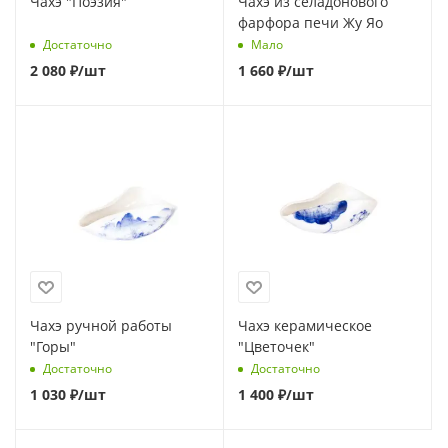
Чахэ "Поэзия"
Чахэ из селадонового
фарфора печи Жу Яо
Достаточно
Мало
2 080
₽
/шт
1 660
₽
/шт
Чахэ ручной работы
Чахэ керамическое
"Горы"
"Цветочек"
Достаточно
Достаточно
1 030
₽
/шт
1 400
₽
/шт