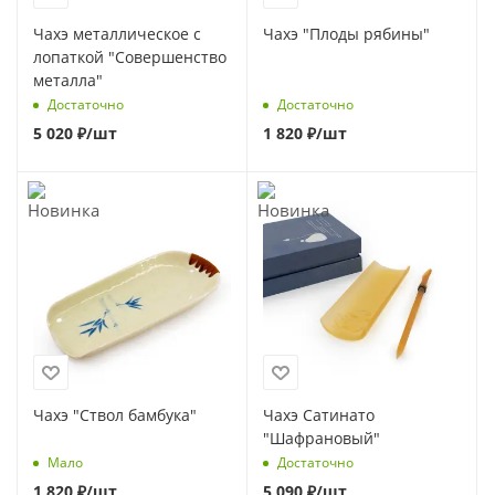
Чахэ металлическое с
Чахэ "Плоды рябины"
лопаткой "Совершенство
металла"
Достаточно
Достаточно
5 020
₽
/шт
1 820
₽
/шт
Чахэ "Ствол бамбука"
Чахэ Сатинато
"Шафрановый"
Мало
Достаточно
1 820
₽
/шт
5 090
₽
/шт