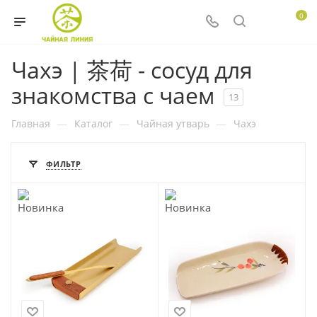
0
Чахэ | 茶荷 - сосуд для
знакомства с чаем
13
Главная
—
Каталог
—
Чайная утварь
—
Чахэ
ФИЛЬТР