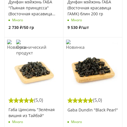
Дунфан мэйжэнь ГАБА
Дунфан мэйжэнь ГАБА
"Пьяная принцесса"
(Восточная красавица
(Восточная красавица
ГАМК) блин 200 гр
ГАМК)
Много
Много
2 730
₽
/50 гр
9 530
₽
/шт
(5,0)
(5,0)
Габа Цинсинь "Зелёная
Gaba Dundin "Black Pearl"
вишня из Тайбэй"
Много
Много