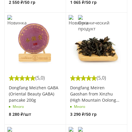
2 550
₽
/50 гр
1 065
₽
/50 гр
(5,0)
(5,0)
Dongfang Meizhen GABA
Dongfang Meiren
(Oriental Beauty GABA)
Gaoshan from Xinzhu
pancake 200g
(High Mountain Oolong
Tea "Oriental Beauty")
Много
Много
8 280
₽
/шт
3 290
₽
/50 гр