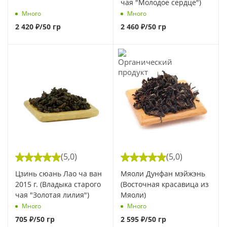
чая "Молодое сердце")
Много
Много
2 420
₽
/50 гр
2 460
₽
/50 гр
(5,0)
(5,0)
Цзинь сюань Лао ча ван
Мяоли Дунфан мэйжэнь
2015 г. (Владыка старого
(Восточная красавица из
чая "Золотая лилия")
Мяоли)
Много
Много
705
₽
/50 гр
2 595
₽
/50 гр