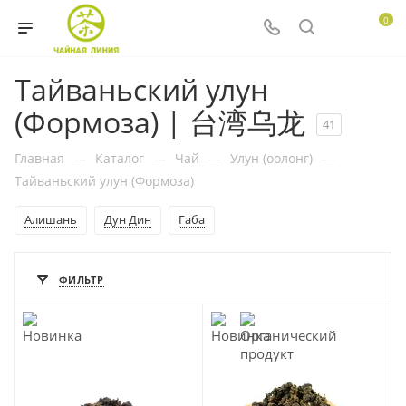
0
Тайваньский улун
(Формоза) | 台湾乌龙
41
Главная
—
Каталог
—
Чай
—
Улун (оолонг)
—
Тайваньский улун (Формоза)
Алишань
Дун Дин
Габа
ФИЛЬТР