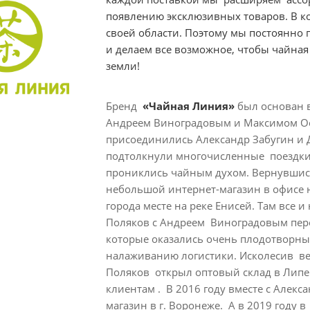
появлению эксклюзивных товаров. В ко
своей области. Поэтому мы постоянно
и делаем все возможное, чтобы чайная 
земли!
Бренд
«Чайная Линия»
был основан 
Андреем Виноградовым и Максимом Оси
присоединились Александр Забугин и
подтолкнули многочисленные поездки 
прониклись чайным духом. Вернувшись
небольшой интернет-магазин в офисе 
города месте на реке Енисей. Там все и
Поляков с Андреем Виноградовым перее
которые оказались очень плодотворны
налаживанию логистики. Исколесив ве
Поляков открыл оптовый склад в Липец
клиентам . В 2016 году вместе с Алек
магазин в г. Воронеже. А в 2019 году 