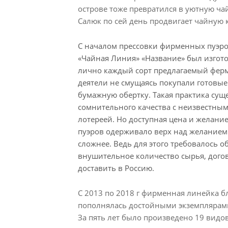
острове тоже превратился в уютную ч
Салюк по сей день продвигает чайную 
С началом прессовки фирменных пуэро
«Чайная Линия» «Название» был изгот
лично каждый сорт предлагаемый ферме
деятели не смущаясь покупали готовые
бумажную обертку. Такая практика суще
сомнительного качества с неизвестным 
лотереей. Но доступная цена и желание
пуэров одерживало верх над желанием
сложнее. Ведь для этого требовалось о
внушительное количество сырья, догов
доставить в Россию.
С 2013 по 2018 г фирменная линейка 
пополнялась достойными экземплярами
За пять лет было произведено 19 видо