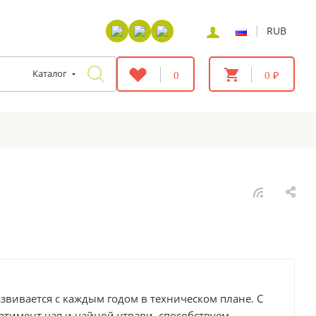
|
RUB
Каталог
0
0 ₽
азвивается с каждым годом в техническом плане. С
тимент чая и чайной утвари, способствуем