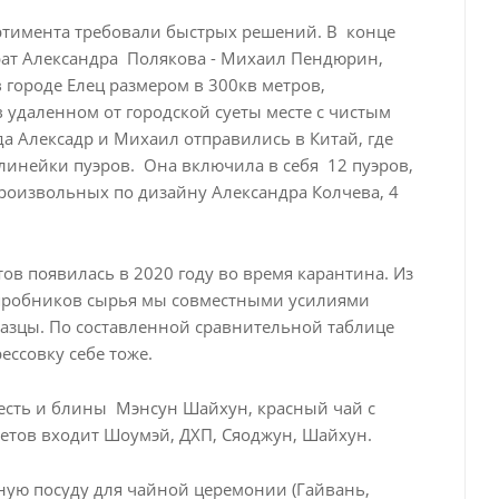
ртимента требовали быстрых решений. В конце
рат Александра Полякова - Михаил Пендюрин,
городе Елец размером в 300кв метров,
удаленном от городской суеты месте с чистым
да Алексадр и Михаил отправились в Китай, где
инейки пуэров. Она включила в себя 12 пуэров,
произвольных по дизайну Александра Колчева, 4
ов появилась в 2020 году во время карантина. Из
пробников сырья мы совместными усилиями
зцы. По составленной сравнительной таблице
ссовку себе тоже.
сть и блины Мэнсун Шайхун, красный чай с
етов входит Шоумэй, ДХП, Сяоджун, Шайхун.
ую посуду для чайной церемонии (Гайвань,