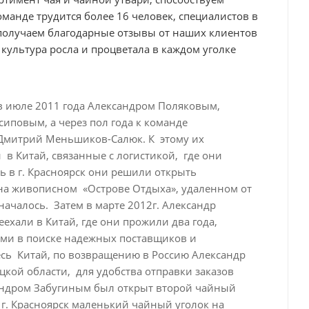
манде трудится более 16 человек, специалистов в
 получаем благодарные отзывы от наших клиентов
культура росла и процветала в каждом уголке
в июле 2011 года Александром Поляковым,
повым, а через пол года к команде
 Дмитрий Меньшиков-Салюк. К этому их
в Китай, связанные с логистикой, где они
 в г. Красноярск они решили открыть
на живописном «Острове Отдыха», удаленном от
 началось. Затем в марте 2012г. Александр
хали в Китай, где они прожили два года,
ми в поиске надежных поставщиков и
сь Китай, по возвращению в Россию Александр
кой области, для удобства отправки заказов
сандром Забугиным был открыт второй чайный
в г. Красноярск маленький чайный уголок на