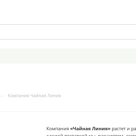
—
Компания Чайная Линия
Компания
«Чайная Линия»
растет и р
каждой поставкой мы расширяем ассор