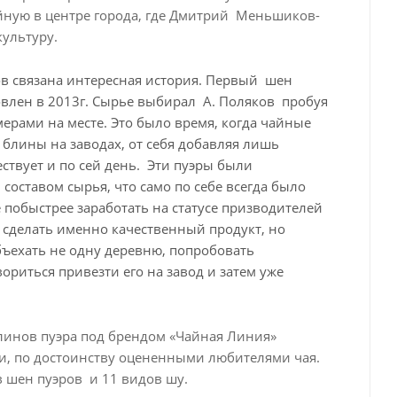
айную в центре города, где Дмитрий Меньшиков-
культуру.
в связана интересная история. Первый шен
овлен в 2013г. Сырье выбирал А. Поляков пробуя
рами на месте. Это было время, когда чайные
 блины на заводах, от себя добавляя лишь
ствует и по сей день. Эти пуэры были
составом сырья, что само по себе всегда было
 побыстрее заработать на статусе призводителей
 сделать именно качественный продукт, но
бъехать не одну деревню, попробовать
ориться привезти его на завод и затем уже
блинов пуэра под брендом «Чайная Линия»
, по достоинству оцененными любителями чая.
в шен пуэров и 11 видов шу.