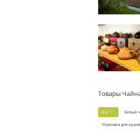
Товары Чайн
Все
81
Белый ч
Упаковка для хран