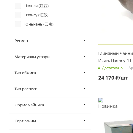
Цзянси (江西)
Цзянсу (江苏)
Юньнань (云南)
Регион
Глиняный чайник
Материалы утвари
Исин, Цзянсу "Ш
Достаточно
Ар
Тип обжига
24 170
₽
/шт
Тип росписи
Форма чайника
Сорт глины