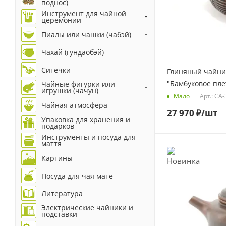
поднос)
Инструмент для чайной
церемонии
Пиалы или чашки (чабэй)
Чахай (гундаобэй)
Ситечки
Глиняный чайник
"Бамбуковое пле
Чайные фигурки или
игрушки (чачун)
Мало
Арт.: CA
Чайная атмосфера
27 970
₽
/шт
Упаковка для хранения и
подарков
Инструменты и посуда для
маття
Картины
Посуда для чая мате
Литература
Электрические чайники и
подставки