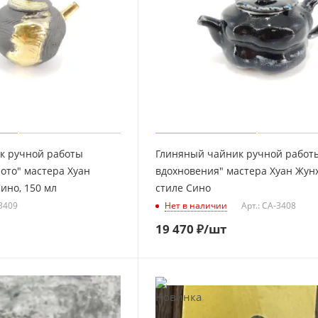
к ручной работы
Глиняный чайник ручной работ
ото" мастера Хуан
вдохновения" мастера Хуан Жунх
ино, 150 мл
стиле Сино
-3409
Нет в наличии
Арт.: CA-3408
19 470
₽
/шт