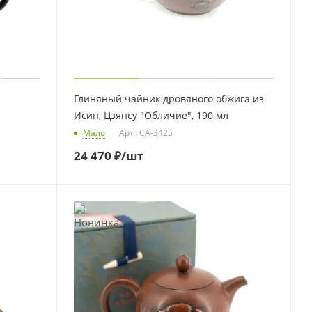
Глиняный чайник дровяного обжига из
Исин, Цзянсу "Обличие", 190 мл
Мало
Арт.: CA-3425
24 470
₽
/шт