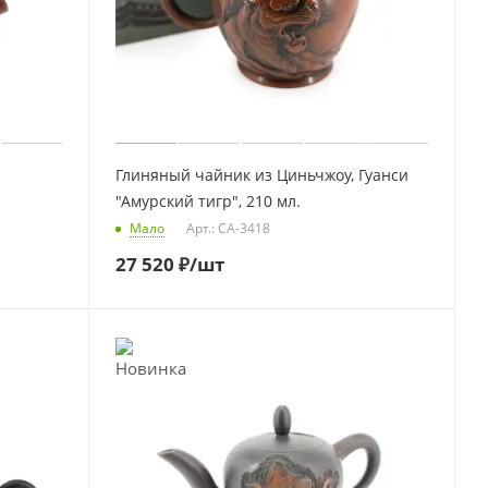
Глиняный чайник из Циньчжоу, Гуанси
"Амурский тигр", 210 мл.
Мало
Арт.: CA-3418
27 520
₽
/шт