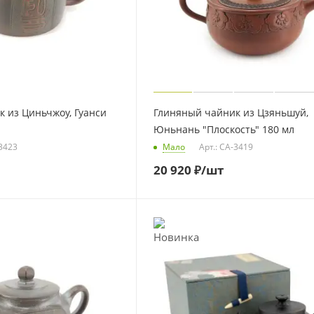
 из Циньчжоу, Гуанси
Глиняный чайник из Цзяньшуй,
Юньнань "Плоскость" 180 мл
-3423
Мало
Арт.: CA-3419
20 920
₽
/шт