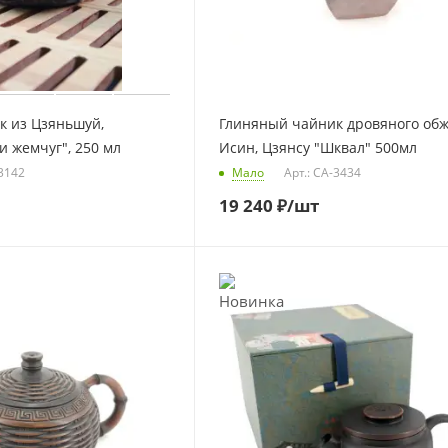
к из Цзяньшуй,
Глиняный чайник дровяного обж
 жемчуг", 250 мл
Исин, Цзянсу "Шквал" 500мл
-3142
Мало
Арт.: CA-3434
19 240
₽
/шт