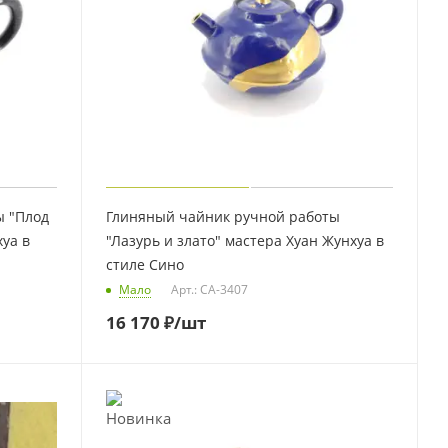
ы "Плод
Глиняный чайник ручной работы
уа в
"Лазурь и злато" мастера Хуан Жунхуа в
стиле Сино
Мало
Арт.: CA-3407
16 170
₽
/шт