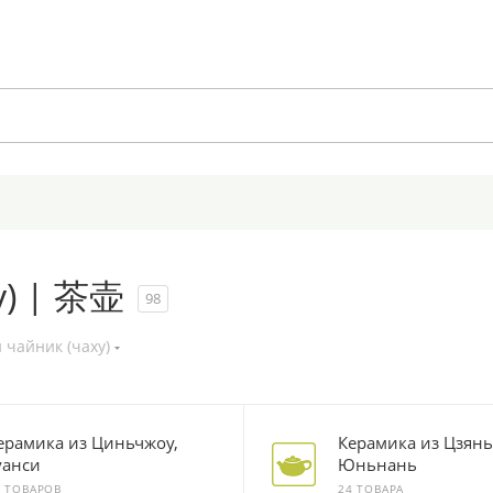
у) | 茶壶
98
 чайник (чаху)
ерамика из Циньчжоу,
Керамика из Цзян
уанси
Юньнань
0 ТОВАРОВ
24 ТОВАРА