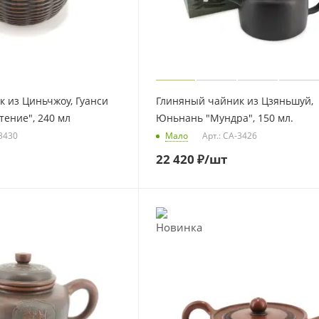
 из Циньчжоу, Гуанси
Глиняный чайник из Цзяньшуй,
тение", 240 мл
Юньнань "Мундра", 150 мл.
-3430
Мало
Арт.: CA-3426
22 420
₽
/шт