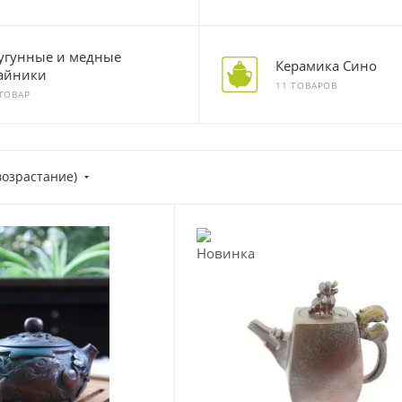
угунные и медные
Керамика Сино
айники
11 ТОВАРОВ
 ТОВАР
возрастание)