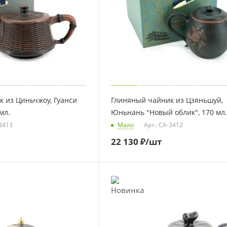
 из Циньчжоу, Гуанси
Глиняный чайник из Цзяньшуй,
мл.
Юньнань "Новый облик", 170 мл.
-3413
Мало
Арт.: CA-3412
22 130
₽
/шт