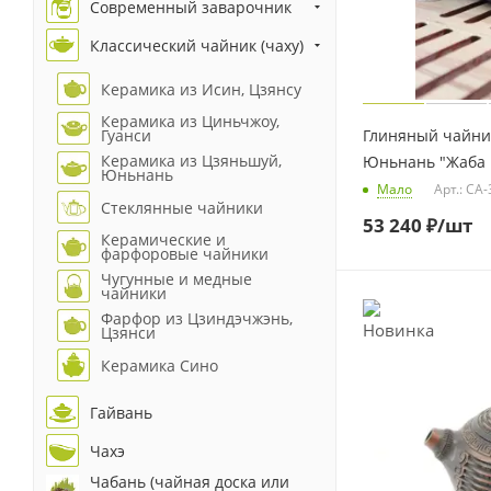
Современный заварочник
Классический чайник (чаху)
Керамика из Исин, Цзянсу
Керамика из Циньчжоу,
Глиняный чайни
Гуанси
Керамика из Цзяньшуй,
Юньнань "Жаба и
Юньнань
Мало
Арт.: CA
Стеклянные чайники
53 240
₽
/шт
Керамические и
фарфоровые чайники
Чугунные и медные
чайники
Фарфор из Цзиндэчжэнь,
Цзянси
Керамика Сино
Гайвань
Чахэ
Чабань (чайная доска или