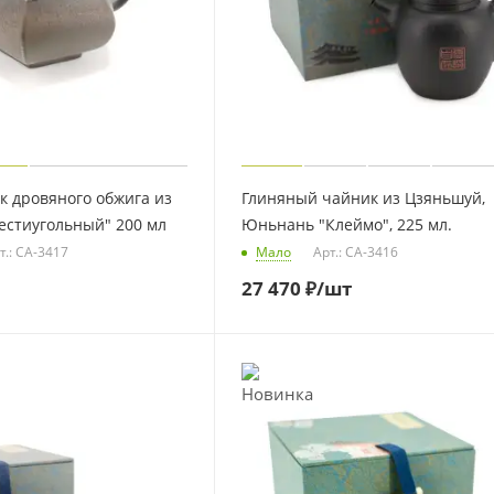
 дровяного обжига из
Глиняный чайник из Цзяньшуй,
естиугольный" 200 мл
Юньнань "Клеймо", 225 мл.
т.: CA-3417
Мало
Арт.: CA-3416
27 470
₽
/шт