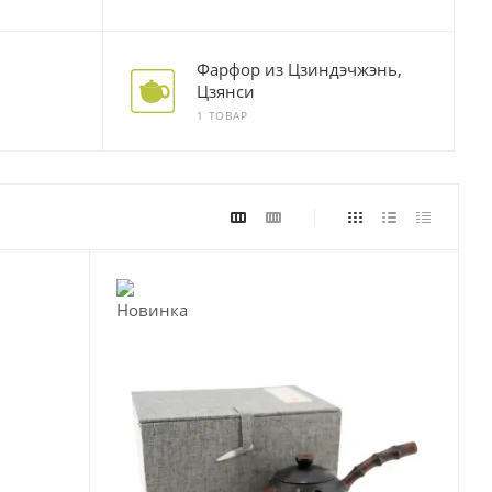
Фарфор из Цзиндэчжэнь,
Цзянси
1 ТОВАР