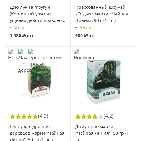
Дзю лун кэ Жоугуй
Прессованный шоумэй
(Коричный улун из
«Отдых» марки «Чайная
ущелья девяти драконов
Линия», 90 г (1 шт)
мастера Го Цзяфу), 9 гр.
Мало
Много
(Осень 2022 года)
1 080
₽
/шт
900
₽
/шт
(4,9)
(4,2)
Шу пуэр с древних
Да хун пао марки
деревьев марки "Чайная
"Чайная Линия", 50 гр (1
Линия", 50 гр (1 шт)
шт)