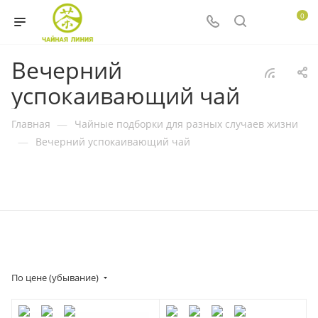
0
Вечерний
успокаивающий чай
Главная
—
Чайные подборки для разных случаев жизни
—
Вечерний успокаивающий чай
По цене (убывание)