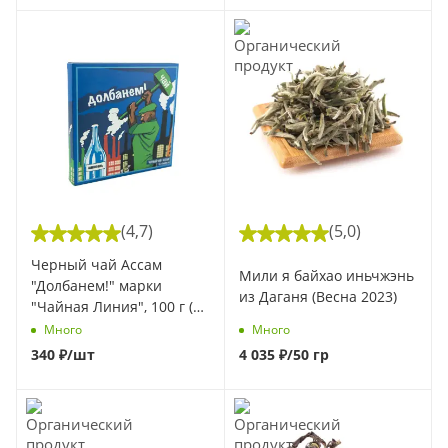
(4,7)
(5,0)
Черный чай Ассам
Мили я байхао иньчжэнь
"Долбанем!" марки
из Даганя (Весна 2023)
"Чайная Линия", 100 г (1
шт)
Много
Много
340
₽
/шт
4 035
₽
/50 гр