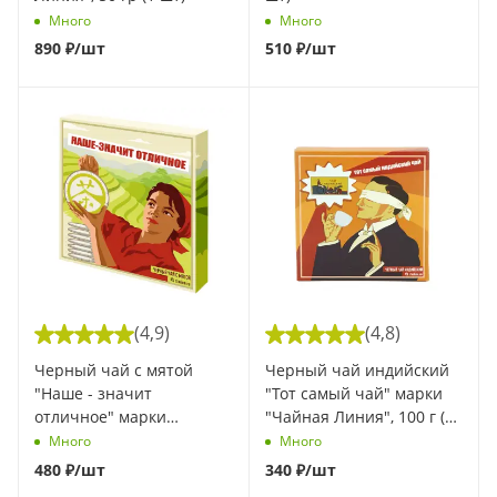
Много
Много
890
₽
/шт
510
₽
/шт
(4,9)
(4,8)
Черный чай с мятой
Черный чай индийский
"Наше - значит
"Тот самый чай" марки
отличное" марки
"Чайная Линия", 100 г (1
"Чайная Линия", 100 г (1
шт)
Много
Много
шт)
480
₽
/шт
340
₽
/шт