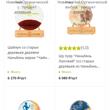
Шайхун со старых
(5,0)
деревьев деревни
Шу пуэр "Наньбэнь
Наньбэнь марки "Чайная
Лаочжай" (со старых
Линия", 200 г (Весна
деревьев из Наньбэнь
2025) (1 шт)
Лаочжай) марки "Чайная
Много
Много
Линия" 200 г. (Весна
6 270
₽
/шт
6 080
₽
/шт
2025) (1 шт)