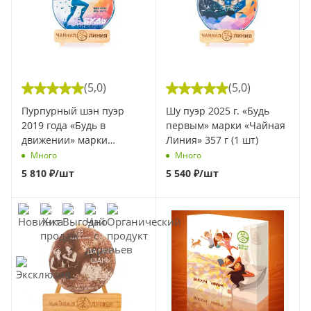
(5,0)
(5,0)
Пурпурный шэн пуэр
Шу пуэр 2025 г. «Будь
2019 года «Будь в
первым» марки «Чайная
движении» марки
Линия» 357 г (1 шт)
«Чайная Линия» 357 г (1
Много
Много
шт)
5 810
₽
/шт
5 540
₽
/шт