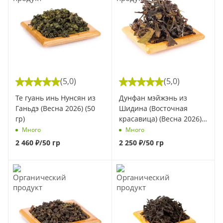
(5,0)
(5,0)
Те гуань инь Нунсян из
Дунфан мэйжэнь из
Ганьдэ (Весна 2026) (50
Шидина (Восточная
гр)
красавица) (Весна 2026)
(50 гр)
Много
Много
2 460
₽
/50 гр
2 250
₽
/50 гр