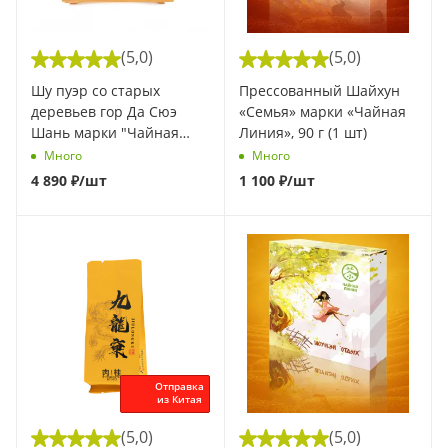
(5,0)
(5,0)
Шу пуэр со старых
Прессованный Шайхун
деревьев гор Да Сюэ
«Семья» марки «Чайная
Шань марки "Чайная
Линия», 90 г (1 шт)
Линия" 200 г. (Весна
Много
Много
2025) (1 шт)
4 890
₽
/шт
1 100
₽
/шт
Отправка
из Китая
(5,0)
(5,0)