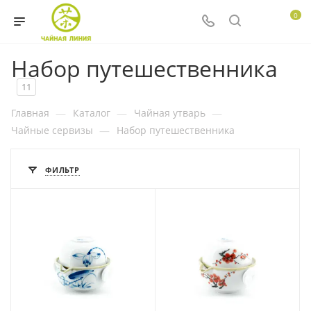
0
Набор путешественника
11
Главная
—
Каталог
—
Чайная утварь
—
Чайные сервизы
—
Набор путешественника
ФИЛЬТР