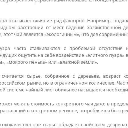
эра оказывает влияние ряд факторов. Например, подав
лидном расстоянии от мест ведения хозяйственной 
, этот чай является «экологичным», что для современны
эра часто сталкиваются с проблемой отсутствия н
дущих ощутить на себе воздействие «элитного пуэра» 
», «мокрого пенька» или «влажной земли».
читается сырье, собранное с деревьев, возраст к
 российском рынке, но в ограниченном количестве. Час
ой системе чайный лист обильнее насыщается необход
ожет менять стоимость конкретного чая даже в предел
рорастающий в конкретном регионе, потребляется быстре
сококачественное сырье обладает свойством дозреват