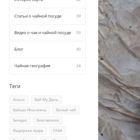
Статьи о чайной посуде
39
Видео о чае и чайной посуде
59
Блог
40
Чайная география
24
Теги
Аньси
Бай Му Дань
Байхао Иньчжэнь
Белый чай
Биндао
Благовонии
Выдержка пуэра
ГАБА