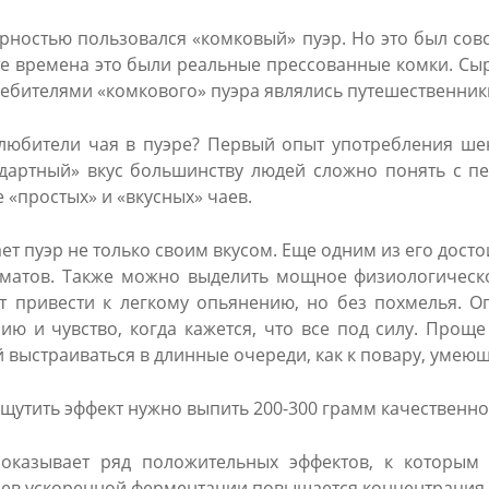
ностью пользовался «комковый» пуэр. Но это был совс
те времена это были реальные прессованные комки. Сыр
бителями «комкового» пуэра являлись путешественник
любители чая в пуэре? Первый опыт употребления шен
дартный» вкус большинству людей сложно понять с пе
 «простых» и «вкусных» чаев.
т пуэр не только своим вкусом. Еще одним из его досто
оматов. Также можно выделить мощное физиологическо
т привести к легкому опьянению, но без похмелья. О
ю и чувство, когда кажется, что все под силу. Проще
й выстраиваться в длинные очереди, как к повару, умеющ
ощутить эффект нужно выпить 200-300 грамм качественно
оказывает ряд положительных эффектов, к которым 
ев ускоренной ферментации повышается концентрация 