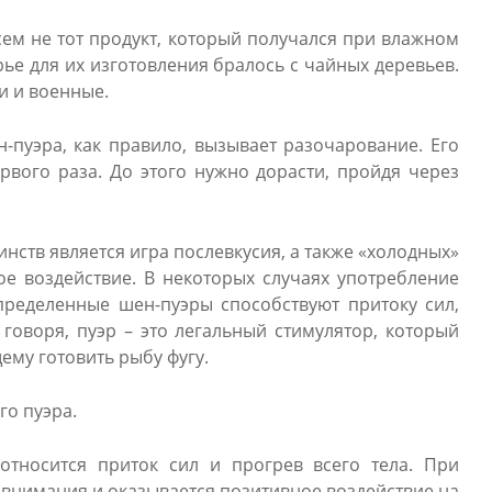
ем не тот продукт, который получался при влажном
ье для их изготовления бралось с чайных деревьев.
и и военные.
-пуэра, как правило, вызывает разочарование. Его
рвого раза. До этого нужно дорасти, пройдя через
инств является игра послевкусия, а также «холодных»
е воздействие. В некоторых случаях употребление
пределенные шен-пуэры способствуют притоку сил,
 говоря, пуэр – это легальный стимулятор, который
ему готовить рыбу фугу.
го пуэра.
относится приток сил и прогрев всего тела. При
внимания и оказывается позитивное воздействие на