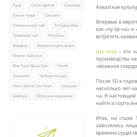
Пуэр
Саган-Дайля
Самовар
Азиатская культ
Смола пуэра
Сягуань
Впервые в европ
Тайваньский чай
Те Гуань Инь
как «пу-эр-ча» 
Травяной чай
УИ Шань
встретить назва
Фарфор
Ферментация пуэра
Шу пуэр
– это ч
Форма чайника
производства ча
«влажное скирдо
Фэн Хуан Дань Цун
Хэкай
Цзинмай
Чайная посуда
После 50-х годо
Чжен Шань Сяо Чжун
Чжоуши
несколько лет ча
ча. В настоящий
Шайхун
Японская керамика
найти и сорта м
Итак, на стыке
завозились лиш
времена существ