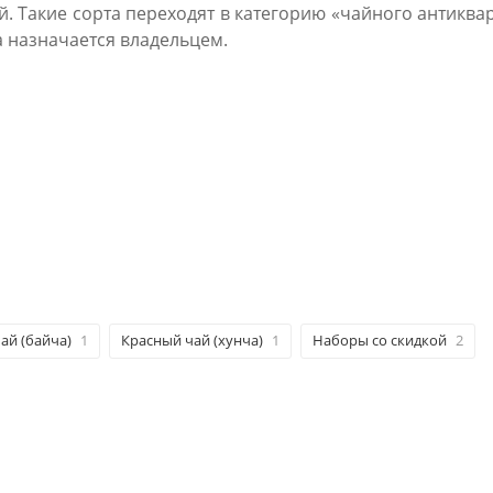
й. Такие сорта переходят в категорию «чайного антиква
а назначается владельцем.
ай (байча)
1
Красный чай (хунча)
1
Наборы со скидкой
2