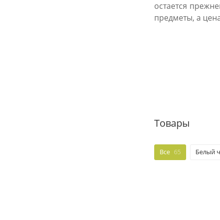
остается прежне
предметы, а цен
Товары
Все
65
Белый ч