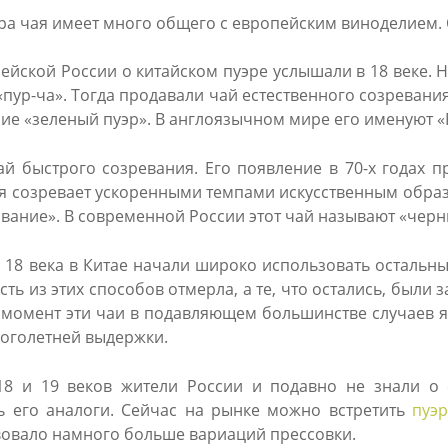
ура чая имеет много общего с европейским виноделием. 
ейской России о китайском пуэре услышали в 18 веке. 
и «пур-ча». Тогда продавали чай естественного созреван
ние «зеленый пуэр». В англоязычном мире его именуют «
ай быстрого созревания. Его появление в 70-х годах 
я созревает ускоренными темпами искусственным обра
вание». В современной России этот чай называют «черны
в 18 века в Китае начали широко использовать остальны
сть из этих способов отмерла, а те, что остались, были 
 момент эти чаи в подавляющем большинстве случаев 
ноголетней выдержки.
 18 и 19 веков жители России и подавно не знали о
ь его аналоги. Сейчас на рынке можно встретить
пуэр
овало намного больше вариаций прессовки.