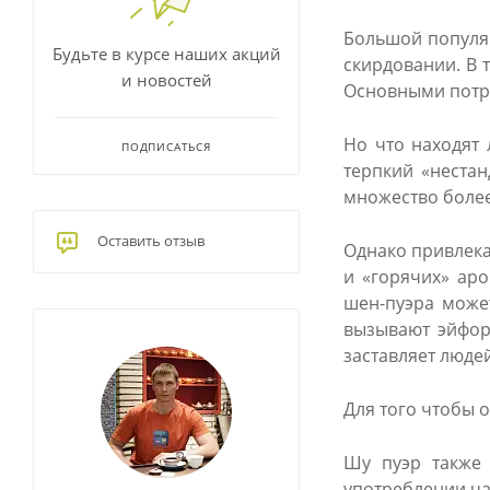
Большой популяр
Будьте в курсе наших акций
скирдовании. В 
и новостей
Основными потре
Но что находят 
ПОДПИСАТЬСЯ
терпкий «нестан
множество более
Оставить отзыв
Однако привлекае
и «горячих» ар
шен-пуэра може
вызывают эйфори
заставляет люде
Для того чтобы 
Шу пуэр также 
употреблении ча