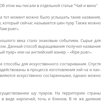
Об этом мы писали в отдельной статье "Чай и вино"
На тот момент можно было услышать такие названия,
ия, который сейчас называется шен пуэр Также можно
Raw puer».
прошлого века стало знаковым событием. Сырье для
зом. Данный способ выращивания получил название
й пуэр» или на английский манер – «Ripe puer».
е способы для искусственного состаривания. Спустя
задействованы в процессе изготовления хэй-ча и лао-
являются искусственно состаренными, однако можно
 существовании шу пуэров. На территорию страны
в виде кирпичей, точь и блинов. В те же далекие