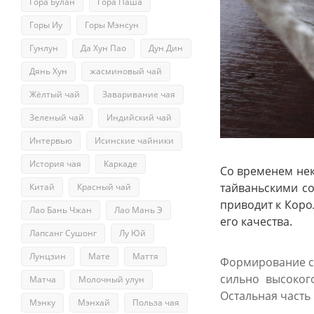
Гора Булан
Гора Паша
Горы Иу
Горы Мэнсун
Гунлун
Да Хун Пао
Дун Дин
Дянь Хун
жасминовый чай
Жёлтый чай
Заваривание чая
Зеленый чай
Индийский чай
Интервью
Исинские чайники
История чая
Каркаде
Со временем нек
тайваньскими со
Китай
Красный чай
приводит к Коро
Лао Бань Чжан
Лао Мань Э
его качества.
Лапсанг Сушонг
Лу Юй
Лунцзин
Мате
Маття
Формирование со
сильно высоког
Матча
Молочный улун
Остальная часть
Мэнку
Мэнхай
Польза чая