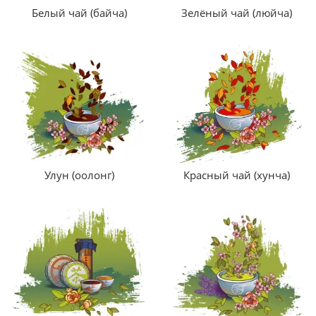
Белый чай (байча)
Зелёный чай (люйча)
Улун (оолонг)
Красный чай (хунча)