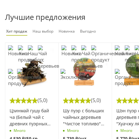
Лучшие предложения
Хит продаж
Наш выбор
Новинка
Выгодно
(5,0)
(5,0)
Цзинмай гушу бай
Шу пуэр с больших
Шэн пуэр 
ча (Белый чай с
чайных деревьев
деревьев 
древних пуэрных
"Чистое топливо"
"Хуачжу л
деревьев гор
марки "Чайная
марки "Ча
Много
Много
Много
Цзинмай) (10 гр)
Линия" 357 г (Весна
Линия" 200
4 530
₽
/50 гр
5 730
₽
/шт
5 770
₽
/ш