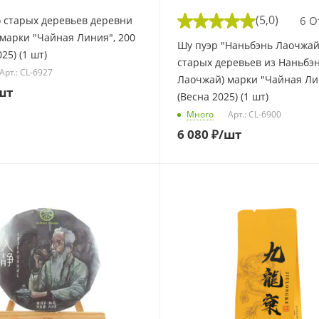
(5,0)
6 О
 старых деревьев деревни
марки "Чайная Линия", 200
Шу пуэр "Наньбэнь Лаочжай"
025) (1 шт)
старых деревьев из Наньбэ
Арт.: CL-6927
Лаочжай) марки "Чайная Лин
шт
(Весна 2025) (1 шт)
Много
Арт.: CL-6900
6 080
₽
/шт