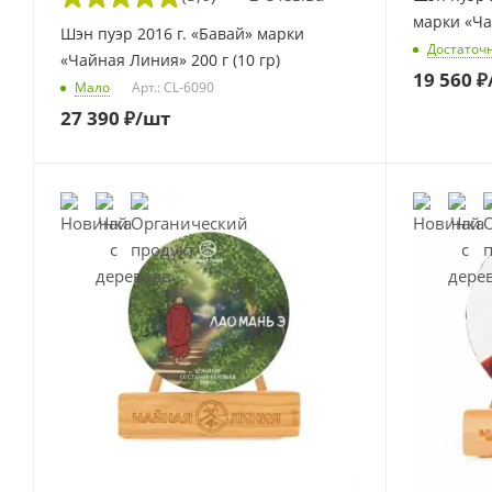
марки «Ча
Шэн пуэр 2016 г. «Бавай» марки
Достаточ
«Чайная Линия» 200 г (10 гр)
19 560
₽
Мало
Арт.: CL-6090
27 390
₽
/шт