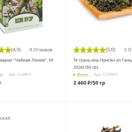
(4,9)
(5,0)
9 Отзывов
3 О
марки "Чайная Линия", 50
Те гуань инь Нунсян из Гань
2026) (50 гр)
но
Арт.: CL-6413
Много
Арт.: CL-476/3
т
2 460
₽
/50 гр