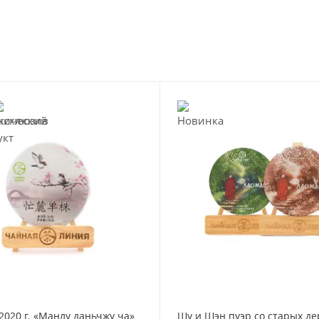
2020 г. «Манлу даньчжу ча»
Шу и Шэн пуэр со старых де