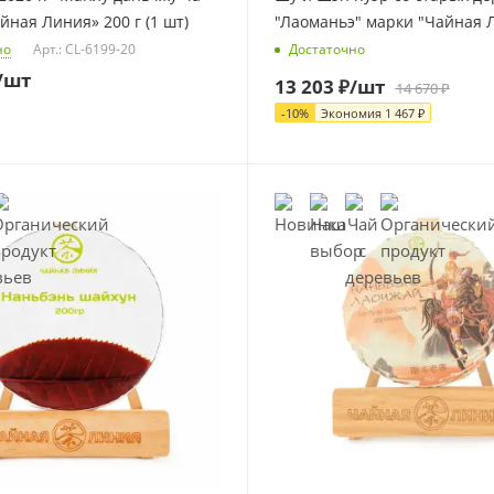
йная Линия» 200 г (1 шт)
"Лаоманьэ" марки "Чайная 
но
Арт.: CL-6199-20
Достаточно
/шт
13 203
₽
/шт
14 670
₽
-
10
%
Экономия
1 467
₽