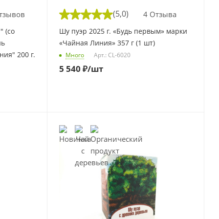
(5,0)
тзывов
4 Отзыва
 (со
Шу пуэр 2025 г. «Будь первым» марки
нь
«Чайная Линия» 357 г (1 шт)
ия" 200 г.
Много
Арт.: CL-6020
5 540
₽
/шт