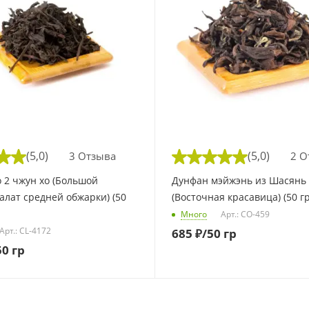
(5,0)
(5,0)
3 Отзыва
2 О
о 2 чжун хо (Большой
Дунфан мэйжэнь из Шасянь
алат средней обжарки) (50
(Восточная красавица) (50 гр
Много
Арт.: CO-459
Арт.: CL-4172
685
₽
/50 гр
50 гр