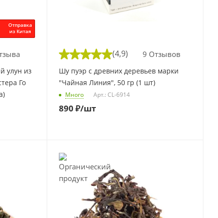
Отправка
из Китая
(4,9)
тзыва
9 Отзывов
й улун из
Шу пуэр с древних деревьев марки
тера Го
"Чайная Линия", 50 гр (1 шт)
а)
Много
Арт.: CL-6914
890
₽
/шт