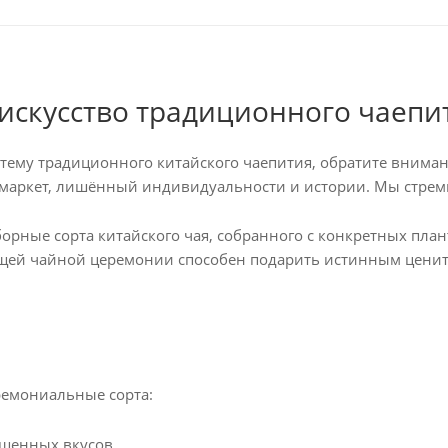
искусство традиционного чаепи
в тему традиционного китайского чаепития, обратите вним
с-маркет, лишённый индивидуальности и истории. Мы стрем
орные сорта китайского чая, собранного с конкретных пла
щей чайной церемонии способен подарить истинным цените
ремониальные сорта:
ыщенных вкусов.