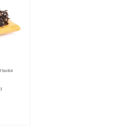
тзыва
)