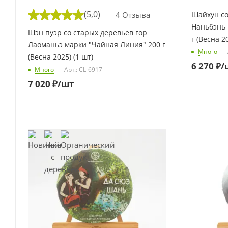
(5,0)
4 Отзыва
Шайхун со
Наньбэнь 
Шэн пуэр со старых деревьев гор
г (Весна 2
Лаоманьэ марки "Чайная Линия" 200 г
Много
(Весна 2025) (1 шт)
6 270
₽
/
Много
Арт.: CL-6917
7 020
₽
/шт