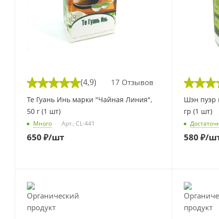
(4,9)
17 Отзывов
Те Гуань Инь марки "Чайная Линия",
Шэн пуэр 
50 г (1 шт)
гр (1 шт)
Много
Арт.: CL-441
Достаточ
650
₽
/шт
580
₽
/ш