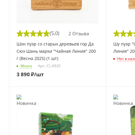
(5,0)
2 Отзыва
Шэн пуэр со старых деревьев гор Да
Шу пуэр "
Сюэ Шань марки "Чайная Линия" 200
Линия" 20
г (Весна 2025) (1 шт)
Нет в на
Много
Арт.: CL-6920
3 890
₽
/шт