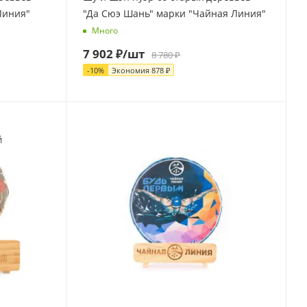
Линия"
"Да Сюэ Шань" марки "Чайная Линия"
Много
7 902
₽
/шт
8 780
₽
-
10
%
Экономия
878
₽