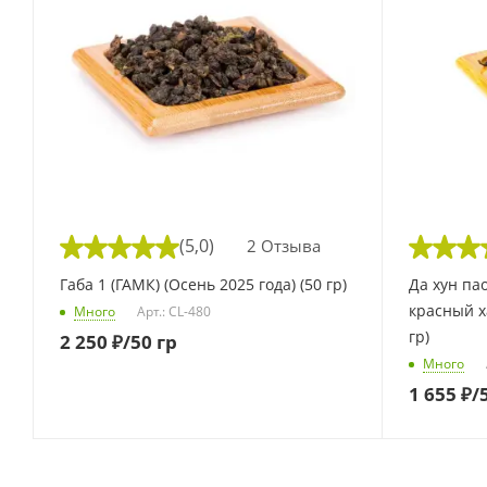
(5,0)
2 Отзыва
Габа 1 (ГАМК) (Осень 2025 года) (50 гр)
Да хун па
красный х
Много
Арт.: CL-480
гр)
2 250
₽
/50 гр
Много
1 655
₽
/