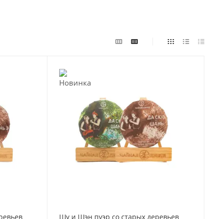
ревьев
Шу и Шэн пуэр со старых деревьев