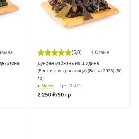
(5,0)
тзыва
1 Отзыв
дэ (Весна
Дунфан мэйжэнь из Шидина
(Восточная красавица) (Весна 2026) (50
гр)
Много
Арт.: CL-460
2 250
₽
/50 гр