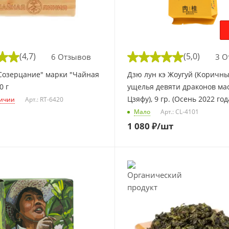
(4,7)
(5,0)
6 Отзывов
3 О
Созерцание" марки "Чайная
Дзю лун кэ Жоугуй (Коричны
0 г
ущелья девяти драконов мас
Цзяфу), 9 гр. (Осень 2022 год
личии
Арт.: RT-6420
Мало
Арт.: CL-4101
1 080
₽
/шт