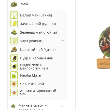
Чай
Белый чай (байча)
Жёлтый чай (хуанча)
Зелёный чай (люйча)
Улун (оолонг)
Красный чай (хунча)
Пуэр и чёрный чай
Индийский и
цейлонский чай
Йерба Мате
Японский чай
Ароматизированный
чай
Чайные смеси и