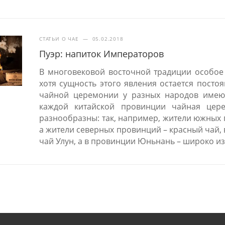
СТАТЬИ О ЧАЕ
—
05.02.2018
Пуэр: напиток Императоров
В многовековой восточной традиции особое
хотя сущность этого явления остается посто
чайной церемонии у разных народов имеют
каждой китайской провинции чайная цер
разнообразны: так, например, жители южных
а жители северных провинций – красный чай,
чай Улун, а в провинции Юньнань – широко из