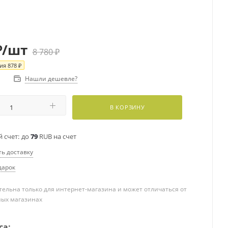
₽
/шт
8 780
₽
ия
878
₽
Нашли дешевле?
В КОРЗИНУ
 счет:
до
79
RUB на счет
ть доставку
дарок
ельна только для интернет-магазина и может отличаться от
ных магазинах
са: