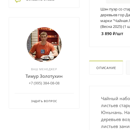
Шэн пуэр со ст
деревьев гор Д
марки "Чайная Л
(Весна 2025) (1 ш
3 890
₽
/шт
ОПИСАНИЕ
ВАШ МЕНЕДЖЕР
Тимур Золотухин
+7 (995) 384-08-08
Чайный набор
ЗАДАТЬ ВОПРОС
листьев стар
Юньнань. Наб
деревьев воз
листьев зани