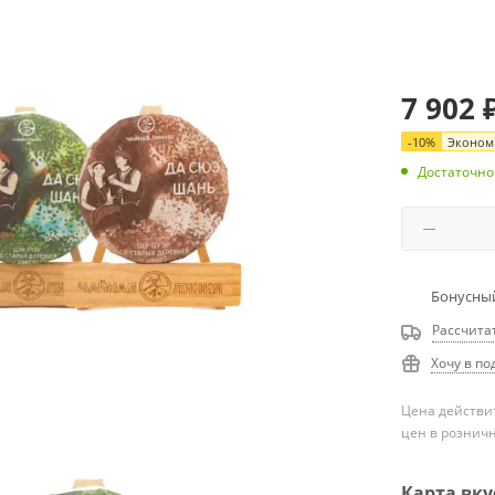
7 902
-
10
%
Эконом
Достаточно
Бонусный
Рассчита
Хочу в по
Цена действит
цен в рознич
Карта вку