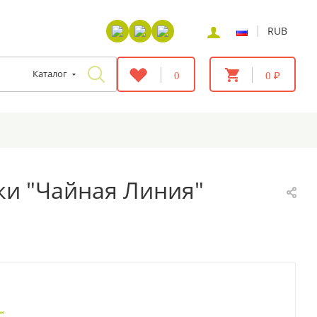
|
RUB
Каталог
0
0 ₽
ки "Чайная Линия"