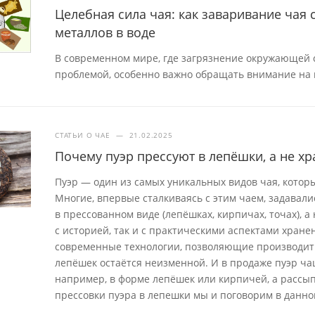
Целебная сила чая: как заваривание чая
металлов в воде
В современном мире, где загрязнение окружающей с
проблемой, особенно важно обращать внимание на 
СТАТЬИ О ЧАЕ
—
21.02.2025
Почему пуэр прессуют в лепёшки, а не хр
Пуэр — один из самых уникальных видов чая, которы
Многие, впервые сталкиваясь с этим чаем, задавал
в прессованном виде (лепёшках, кирпичах, точах), 
с историей, так и с практическими аспектами хран
современные технологии, позволяющие производит
лепёшек остаётся неизменной. И в продаже пуэр ча
например, в форме лепёшек или кирпичей, а рассып
прессовки пуэра в лепешки мы и поговорим в данной