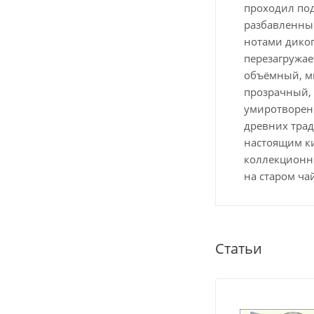
проходил под
разбавленный
нотами диког
перезагружае
объёмный, мн
прозрачный, 
умиротворени
древних трад
настоящим ки
коллекционны
на старом ча
Статьи