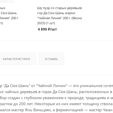
арых
Шу пуэр со старых деревьев
а Сюэ Шань
гор Да Сюэ Шань марки
иния" 200 г
"Чайная Линия" 200 г. (Весна
т)
2025) (1 шт)
4 890
₽
/шт
ХАРАКТЕРИСТИКИ
ОТЗЫВЫ
 "Да Сюэ Шань" от "Чайной Линии" — это уникальное соче
ых чайных деревьев в горах Да Сюэ Шань, расположенных в
ор создан с глубоким уважением к природе, традициям и м
растом до 200 лет. Некоторые из них имеют толщину ствола
мался мастер Янь Вэньцзяо, а ферментацией — мастер Чжан 