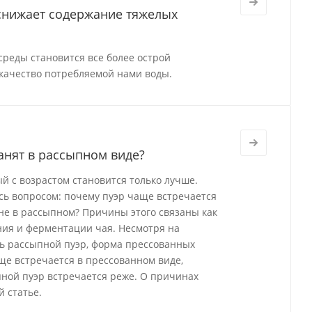
 снижает содержание тяжелых
реды становится все более острой
качество потребляемой нами воды.
анят в рассыпном виде?
й с возрастом становится только лучше.
ись вопросом: почему пуэр чаще встречается
а не в рассыпном? Причины этого связаны как
ения и ферментации чая. Несмотря на
ь рассыпной пуэр, форма прессованных
ще встречается в прессованном виде,
ной пуэр встречается реже. О причинах
 статье.