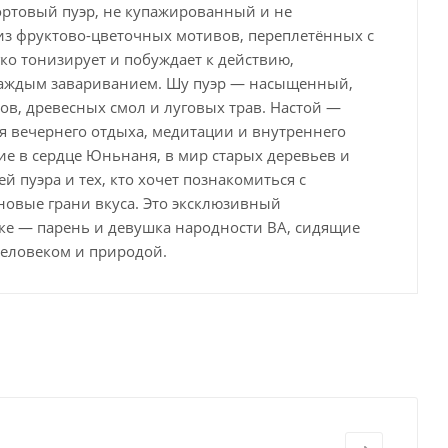
ортовый пуэр, не купажированный и не
из фруктово-цветочных мотивов, переплетённых с
ко тонизирует и побуждает к действию,
с каждым завариванием. Шу пуэр — насыщенный,
ов, древесных смол и луговых трав. Настой —
 вечернего отдыха, медитации и внутреннего
вие в сердце Юньнаня, в мир старых деревьев и
 пуэра и тех, кто хочет познакомиться с
новые грани вкуса. Это эксклюзивный
ке — парень и девушка народности ВА, сидящие
человеком и природой.