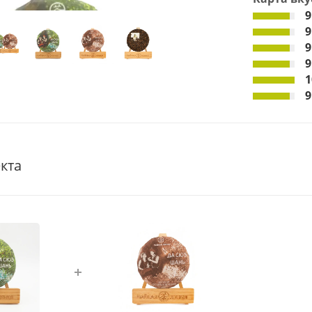
9
9
9
9
1
9
кта