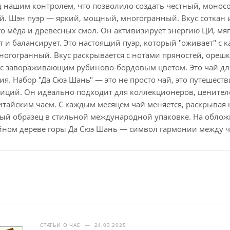
 нашим контролем, что позволило создать честный, монос
. Шэн пуэр — яркий, мощный, многогранный. Вкус соткан 
о мёда и древесных смол. Он активизирует энергию ЦИ, мяг
т и балансирует. Это настоящий пуэр, который "оживает" 
огогранный. Вкус раскрывается с нотами пряностей, орешк
с завораживающим рубиново-бордовым цветом. Это чай для
я. Набор "Да Сюэ Шань" — это не просто чай, это путешест
иций. Он идеально подходит для коллекционеров, ценителей
тайским чаем. С каждым месяцем чай меняется, раскрывая 
й образец в стильной международной упаковке. На облож
йном дереве горы Да Сюэ Шань — символ гармонии между 
СТАТЬИ О ЧАЕ
—
24.03.2025