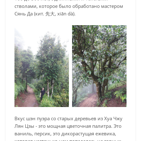
стволами, которое было обработано мастером
Сянь Да (кит. 先大, xiān dà).
Вкус шэн пуэра со старых деревьев из Хуа Чжу
Лян Цзы - это мощная цветочная палитра. Это
ваниль, персик, это дикорастущая ежевика,
которая частенько нам попадалась на горных