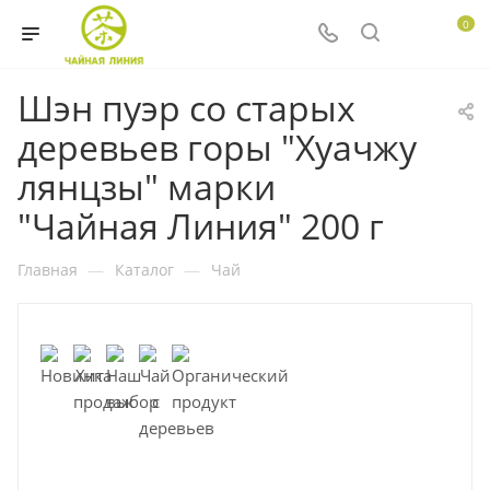
0
Шэн пуэр со старых
деревьев горы "Хуачжу
лянцзы" марки
"Чайная Линия" 200 г
Главная
—
Каталог
—
Чай