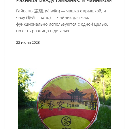
Разница между гайванью и чайником
Гайвань (盖碗, gàiwǎn) — чашка с крышкой, и
чаху (茶壶, cháhú) — чайник для чая,
функционально используются с одной целью,
но есть разница в деталях.
22 июня 2023