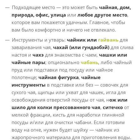
Подходящее место — это может быть
чайная, дом,
природа, офис, улица
или
любое другое место
,
которое вам покажется удачным. Главное, чтобы
вам было комфортно и ничего не отвлекало.
Инструменты и утварь:
чайник или
гайвань
для
заваривания чая,
чахай (или гундаобэй)
для слива
настоя и
чахэ
для знакомства с чаем,
чашки или
чайные пары
; опционально
чабань
, либо чайный
пруд или подставки под посуду или чайное
полотенце;
чайная фигурка
,
чайные
инструменты
в подставке или без — совочек для
сухого чая, щипцы или ухват для чашек, игла для
освобождения отверстий посуды от чая, н
ож или
шило для колки прессованного чая
,
ситечко
от
мелкой фракции, кисть для наработки глиняной
посуды и/или для очистки чабани. Если готовим
воду на огне, нужен будет шуйху — чайник из
жаропрочного материала для приготовления воды.