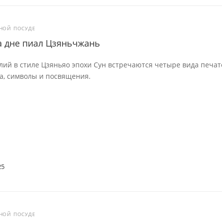
ЙНОЙ ПОСУДЕ
а дне пиал Цзяньчжань
лий в стиле Цзяньяо эпохи Сун встречаются четыре вида печат
а, символы и посвящения.
25
ЙНОЙ ПОСУДЕ