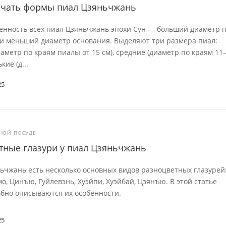
ичать формы пиал Цзяньчжань
енность всех пиал Цзяньчжань эпохи Сун — больший диаметр 
 и меньший диаметр основания. Выделяют три размера пиал:
аметр по краям пиалы от 15 см), средние (диаметр по краям 11
кие (д...
25
ЙНОЙ ПОСУДЕ
тные глазури у пиал Цзяньчжань
ьчжань есть несколько основных видов разноцветных глазурей
о, Цинъю, Гуйлевэнь, Хуэйпи, Хуэйбай, Цзянъю. В этой статье
обно описываются их особенности.
25