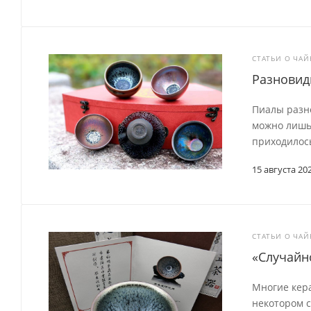
СТАТЬИ О ЧА
Разновид
Пиалы разно
можно лишь 
приходилось
15 августа 20
СТАТЬИ О ЧА
«Случайн
Многие кер
некотором с