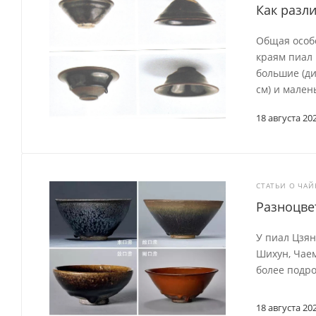
Как разл
Общая особ
краям пиал
большие (ди
см) и малень
18 августа 20
СТАТЬИ О ЧА
Разноцве
У пиал Цзян
Шихун, Чаем
более подр
18 августа 20