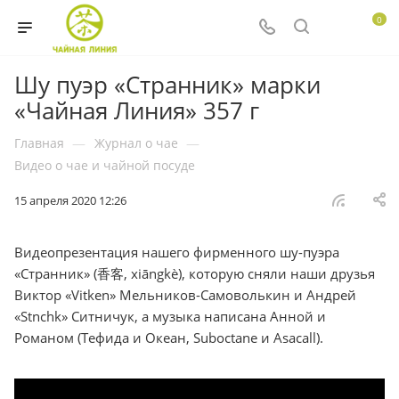
0
Шу пуэр «Странник» марки
«Чайная Линия» 357 г
Главная
—
Журнал о чае
—
Видео о чае и чайной посуде
15 апреля 2020 12:26
Видеопрезентация нашего фирменного шу-пуэра
«Странник» (香客, xiāngkè), которую сняли наши друзья
Виктор «Vitken» Мельников-Самоволькин и Андрей
«Stnchk» Ситничук, а музыка написана Анной и
Романом (Тефида и Океан, Suboctane и Asacall)
.