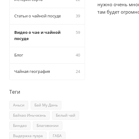
нужно очень мног
там будет огромн
Статьи о чайной посуде
39
Видео о чае и чайной
59
посуде
Блог
40
Чайная география
24
Теги
Аньси
Бай Му Дань
Байхао Иньчжэнь
Белый чай
Биндао
Благовонии
Выдержка пуэра
ГАБА