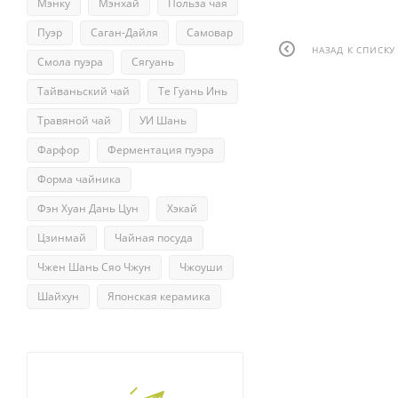
Мэнку
Мэнхай
Польза чая
Пуэр
Саган-Дайля
Самовар
НАЗАД К СПИСКУ
Смола пуэра
Сягуань
Тайваньский чай
Те Гуань Инь
Травяной чай
УИ Шань
Фарфор
Ферментация пуэра
Форма чайника
Фэн Хуан Дань Цун
Хэкай
Цзинмай
Чайная посуда
Чжен Шань Сяо Чжун
Чжоуши
Шайхун
Японская керамика