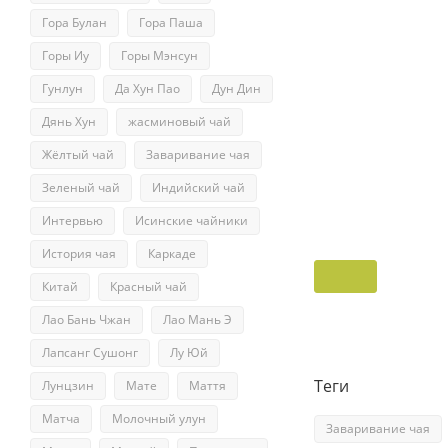
Гора Булан
Гора Паша
Горы Иу
Горы Мэнсун
Гунлун
Да Хун Пао
Дун Дин
Дянь Хун
жасминовый чай
Жёлтый чай
Заваривание чая
Зеленый чай
Индийский чай
Интервью
Исинские чайники
История чая
Каркаде
Китай
Красный чай
Лао Бань Чжан
Лао Мань Э
Лапсанг Сушонг
Лу Юй
Теги
Лунцзин
Мате
Маття
Матча
Молочный улун
Заваривание чая