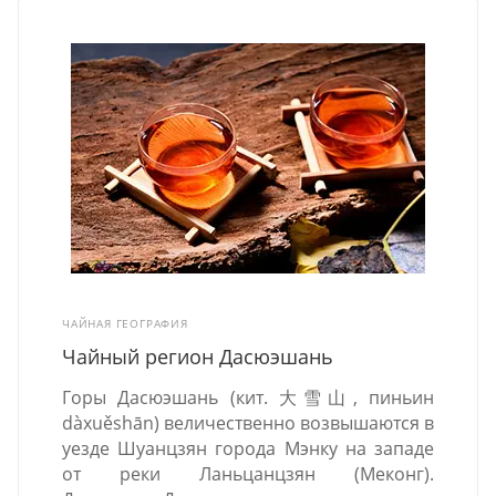
ЧАЙНАЯ ГЕОГРАФИЯ
Чайный регион Дасюэшань
Горы Дасюэшань (кит. 大雪山, пиньин
dàxuěshān) величественно возвышаются в
уезде Шуанцзян города Мэнку на западе
от реки Ланьцанцзян (Меконг).