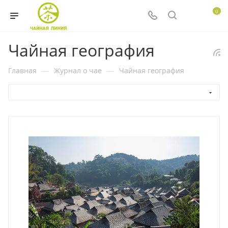
0
Чайная география
Главная
—
Журнал о чае
—
Чайная география