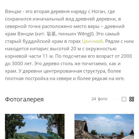
Вэнцзи - это вторая деревня наряду с Ноган, где
сохранился изначальный вид древней деревни, в
северной точке расположено место веры – древний
храм Вэнцзи (кит. 翁基, пиньин Wēngjī). Это самый
старый буддийский храм в горах
Цзинмай
. Рядом с ним
находится кипарис высотой 20 м с окружностью
корневой части 11 м. По подсчетам его возраст от 2000
до 3000 лет. Это дерево столь же почитаемо, как и
храм. У деревни центрированная структура, более
плотная постройка на севере и более редкая на юге.
Фотогалерея
24
фото
—