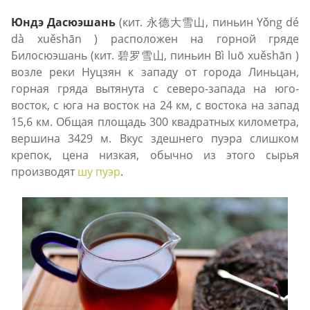
Юндэ Дасюэшань
(кит. 永德大雪山, пиньин Yǒng dé
dà xuěshān ) расположен на горной гряде
Билосюэшань (кит. 碧罗雪山, пиньин Bì luō xuěshān )
возле реки Нуцзян к западу от города Линьцан,
горная гряда вытянута с северо-запада на юго-
восток, с юга на восток на 24 км, с востока на запад
15,6 км. Общая площадь 300 квадратных километра,
вершина 3429 м. Вкус здешнего пуэра слишком
крепок, цена низкая, обычно из этого сырья
производят
шу пуэр
.