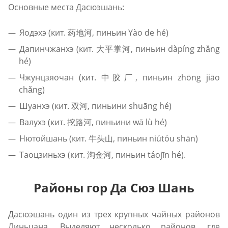
Основные места Дасюэшань:
Яодэхэ (кит. 药地河, пиньин Yào de hé)
Дапинчжанхэ (кит. 大平掌河, пиньин dàpíng zhǎng
hé)
Чжунцзяочан (кит. 中胶厂, пиньин zhōng jiāo
chǎng)
Шуанхэ (кит. 双河, пиньини shuāng hé)
Валухэ (кит. 挖路河, пиньини wā lù hé)
Нютойшань (кит. 牛头山, пиньин niútóu shān)
Таоцзиньхэ (кит. 淘金河, пиньин táojīn hé).
Районы гор Да Сюэ Шань
Дасюэшань один из трех крупных чайных районов
Линьцана. Выделяют несколько районов, где