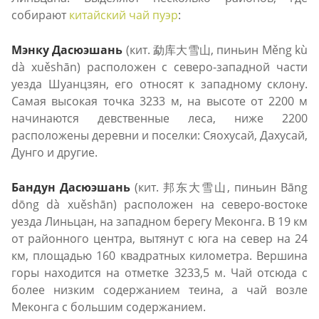
собирают
китайский чай пуэр
:
Мэнку Дасюэшань
(кит. 勐库大雪山, пиньин Měng kù
dà xuěshān) расположен с северо-западной части
уезда Шуанцзян, его относят к западному склону.
Самая высокая точка 3233 м, на высоте от 2200 м
начинаются девственные леса, ниже 2200
расположены деревни и поселки: Сяохусай, Дахусай,
Дунго и другие.
Бандун Дасюэшань
(кит. 邦东大雪山, пиньин Bāng
dōng dà xuěshān) расположен на северо-востоке
уезда Линьцан, на западном берегу Меконга. В 19 км
от районного центра, вытянут с юга на север на 24
км, площадью 160 квадратных километра. Вершина
горы находится на отметке 3233,5 м. Чай отсюда с
более низким содержанием теина, а чай возле
Меконга с большим содержанием.