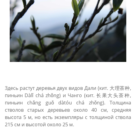
Здесь растут деревья двух видов Дали (кит. 大理茶种,
пиньин Dàlǐ chá zhǒng) и Чанго (кит. 长果大头茶种,
пиньин сhǎng guǒ dàtóu chá zhǒng). Толщина
стволов старых деревьев около 40 см, средняя
высота 5 м, но есть экземпляры с толщиной ствола
215 см и высотой около 25 м.