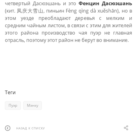
четвертый Дасюэшань и это
Фенцин Дасюэшань
(кит. 凤庆大雪山, пиньин Fèng qìng dà xuěshān), но в
этом уезде преобладают деревья с мелким и
средним чайным листом, в связи с этим для жителей
этого района производство чая пуэр не главная
отрасль, поэтому этот район не берут во внимание.
Теги
Пуэр
Мэнку
НАЗАД К СПИСКУ