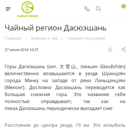
0
Чайный регион Дасюэшань
Главная
—
Журнал о чае
—
Чайная география
27 июня 2018 10:37
Горы Дасюэшань (кит. 大雪山, пиньин dàxuěshān)
величественно возвышаются в уезде Шуанцзян
города Мэнку на западе от реки Ланьцанцзян
(Меконг). Дословно Дасюэшань переводится как
большая снежная гора. Это название себя
полностью оправдывает, так как на
пиках Дасюэшань периодически выпадает снег.
Расстояние до центра уезда 19 км. Это колыбель