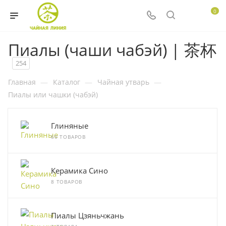
0
Пиалы (чаши чабэй) | 茶杯
254
Главная
—
Каталог
—
Чайная утварь
—
Пиалы или чашки (чабэй)
Глиняные
60 ТОВАРОВ
Керамика Сино
8 ТОВАРОВ
Пиалы Цзяньчжань