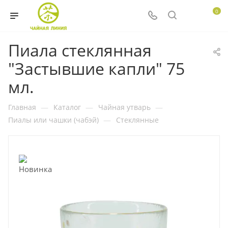
0
Пиала стеклянная
"Застывшие капли" 75
мл.
Главная
—
Каталог
—
Чайная утварь
—
Пиалы или чашки (чабэй)
—
Стеклянные