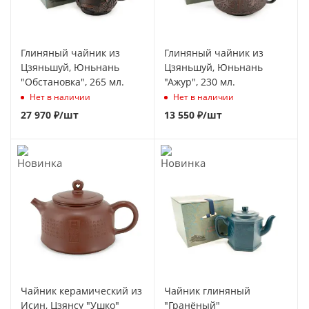
Глиняный чайник из
Глиняный чайник из
Цзяньшуй, Юньнань
Цзяньшуй, Юньнань
"Обстановка", 265 мл.
"Ажур", 230 мл.
Нет в наличии
Нет в наличии
27 970
₽
/шт
13 550
₽
/шт
Чайник керамический из
Чайник глиняный
Исин, Цзянсу "Ушко"
"Гранёный"