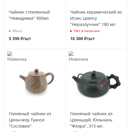
Чайник стеклянный
Чайник керамический из
"Невидимка" 900мл
Исин, Цзянсу
"Неразлучник" 180 мл
Мало
Нет в наличии
5 390
₽
/шт
16 300
₽
/шт
Глиняный чайник из
Глиняный чайник из
Циньчжоу, Гуанси
Цзяньшуй, Юньнань
"Сословие"
"Флора", 315 мл.