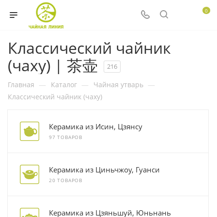
0
Классический чайник
(чаху) | 茶壶
216
Главная
—
Каталог
—
Чайная утварь
—
Классический чайник (чаху)
Керамика из Исин, Цзянсу
97 ТОВАРОВ
Керамика из Циньчжоу, Гуанси
20 ТОВАРОВ
Керамика из Цзяньшуй, Юньнань