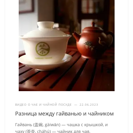
ВИДЕО О ЧАЕ И ЧАЙНОЙ ПОСУДЕ
—
22.06.2023
Разница между гайванью и чайником
Гайвань (盖碗, gàiwǎn) — чашка с крышкой, и
чаху (茶壶, cháhú) — чайник для чая,