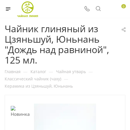
0
Чайник глиняный из
Цзяньшуй, Юньнань
"Дождь над равниной",
125 мл.
Главная
—
Каталог
—
Чайная утварь
—
Классический чайник (чаху)
—
Керамика из Цзяньшуй, Юньнань