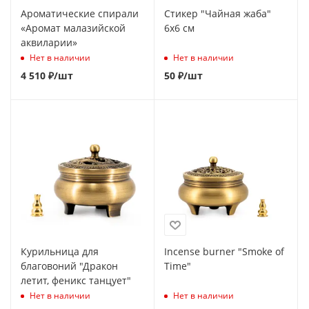
Ароматические спирали
Стикер "Чайная жаба"
«Аромат малазийской
6х6 см
аквиларии»
Нет в наличии
Нет в наличии
4 510
₽
/шт
50
₽
/шт
Курильница для
Incense burner "Smoke of
благовоний "Дракон
Time"
летит, феникс танцует"
Нет в наличии
Нет в наличии