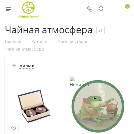
0
Чайная атмосфера
31
Главная
—
Каталог
—
Чайная утварь
—
Чайная атмосфера
ФИЛЬТР