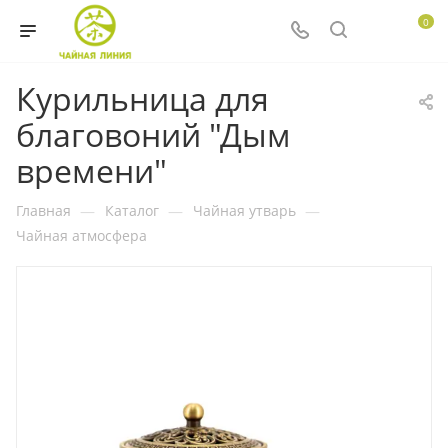
0
Курильница для
благовоний "Дым
времени"
Главная
—
Каталог
—
Чайная утварь
—
Чайная атмосфера