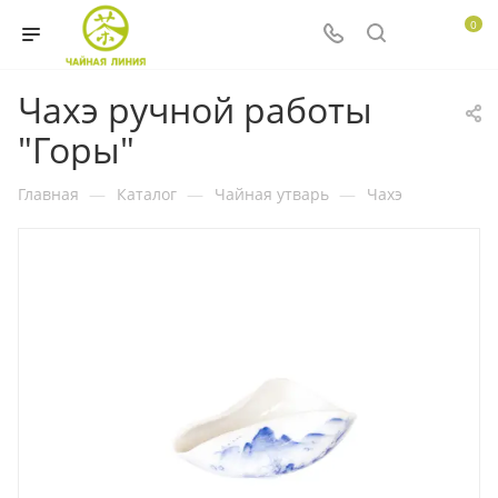
0
Чахэ ручной работы
"Горы"
Главная
—
Каталог
—
Чайная утварь
—
Чахэ