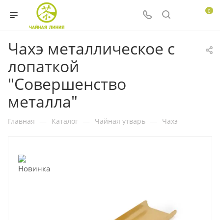
0
Чахэ металлическое с
лопаткой
"Совершенство
металла"
Главная
—
Каталог
—
Чайная утварь
—
Чахэ