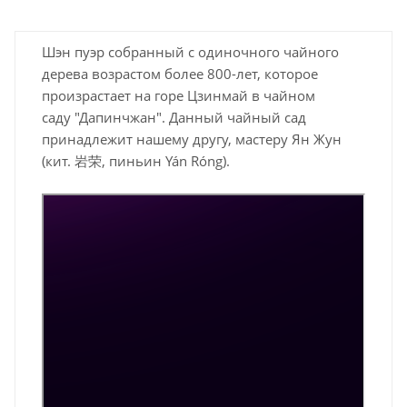
Шэн пуэр собранный с одиночного чайного
дерева возрастом более 800-лет, которое
произрастает на горе Цзинмай в чайном
саду "Дапинчжан". Данный чайный сад
принадлежит нашему другу, мастеру Ян Жун
(кит. 岩荣, пиньин Yán Róng).