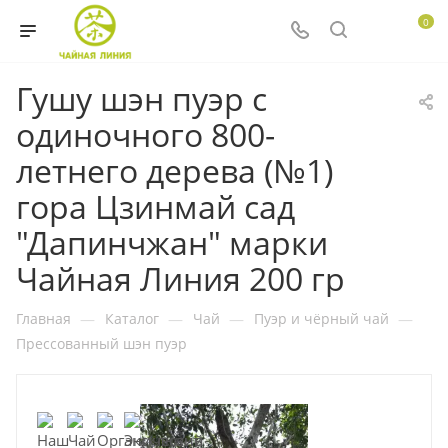
0
Гушу шэн пуэр с
одиночного 800-
летнего дерева (№1)
гора Цзинмай сад
"Дапинчжан" марки
Чайная Линия 200 гр
Главная
—
Каталог
—
Чай
—
Пуэр и чёрный чай
—
Прессованный шэн пуэр