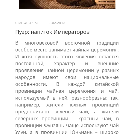
СТАТЬИ О ЧАЕ
—
05.02.2018
Пуэр: напиток Императоров
В многовековой восточной традиции
особое место занимает чайная церемония.
И хотя сущность этого явления остается
постоянной, характер и внешние
проявления чайной церемонии у разных
народов имеют свои национальные
особенности. В каждой китайской
провинции чайная церемония и чай,
используемый в ней, разнообразны: так,
например, жители южных провинций
предпочитают зеленый чай, а жители
северных провинций – красный чай, в
провинции Фуцзянь чаще используют чай
Улун, а в провинции Юньнань – широко