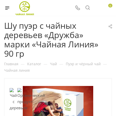
0
Шу пуэр с чайных
деревьев «Дружба»
марки «Чайная Линия»
90 гр
Главная
—
Каталог
—
Чай
—
Пуэр и чёрный чай
—
Чайная линия