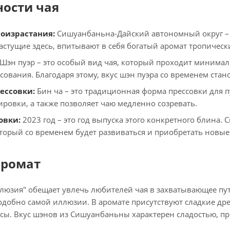
ности чая
роизрастания:
Сишуанбаньна-Дайский автономный округ – э
растущие здесь, впитывают в себя богатый аромат тропичес
Шэн пуэр – это особый вид чая, который проходит минима
ссования. Благодаря этому, вкус шэн пуэра со временем ста
ессовки:
Бин ча – это традиционная форма прессовки для п
ировки, а также позволяет чаю медленно созревать.
овки:
2023 год – это год выпуска этого конкретного блина.
оторый со временем будет развиваться и приобретать новые
аромат
люзия" обещает увлечь любителей чая в захватывающее пут
одобно самой иллюзии. В аромате присутствуют сладкие дре
ы. Вкус шэнов из Сишуанбаньны характерен сладостью, пр