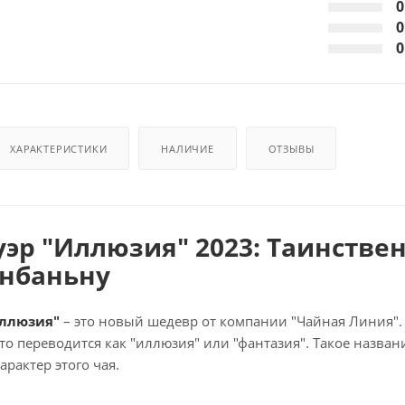
0
0
0
ХАРАКТЕРИСТИКИ
НАЛИЧИЕ
ОТЗЫВЫ
эр "Иллюзия" 2023: Таинстве
нбаньну
Иллюзия"
– это новый шедевр от компании "Чайная Линия".
 что переводится как "иллюзия" или "фантазия". Такое назв
арактер этого чая.