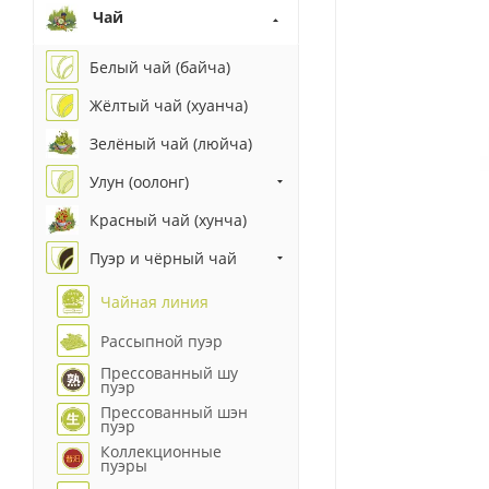
Чай
Белый чай (байча)
Жёлтый чай (хуанча)
Зелёный чай (люйча)
Улун (оолонг)
Красный чай (хунча)
Пуэр и чёрный чай
Чайная линия
Рассыпной пуэр
Прессованный шу
пуэр
Прессованный шэн
пуэр
Коллекционные
пуэры