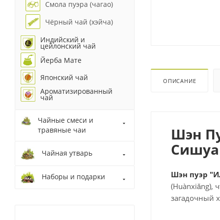
Смола пуэра (чагао)
Чёрный чай (хэйча)
Индийский и
цейлонский чай
Йерба Мате
Японский чай
ОПИСАНИЕ
Ароматизированный
чай
Чайные смеси и
Шэн Пу
травяные чаи
Сишуа
Чайная утварь
Шэн пуэр "
Наборы и подарки
(Huànxiǎng),
загадочный х