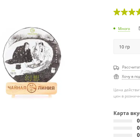
Много
Рассчита
Хочу в по
Цена действит
цен в рознич
Карта вку
0
0
0