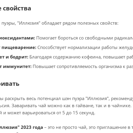
 свойства
н пуэры, "Иллюзия" обладает рядом полезных свойств:
тиоксидантами:
Помогает бороться со свободными радикала
 пищеварение:
Способствует нормализации работы желуд
т и бодрит:
Благодаря содержанию кофеина, повышает раб
т иммунитет:
Повышает сопротивляемость организма к ра
ривать
бы раскрыть весь потенциал шэн пуэра "Иллюзия", рекоменд
ьсия. Заваривать чай можно как в гайване, так и в чайнике
 и может варьироваться от 5 до 15 секунд.
ллюзия" 2023 года
– это не просто чай, это приглашение в