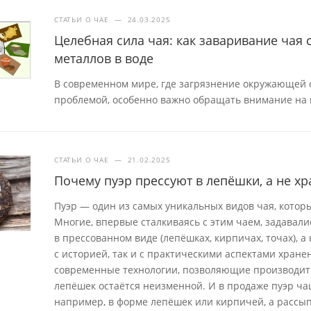
СТАТЬИ О ЧАЕ
—
24.03.2025
Целебная сила чая: как заваривание чая
металлов в воде
В современном мире, где загрязнение окружающей с
проблемой, особенно важно обращать внимание на 
СТАТЬИ О ЧАЕ
—
21.02.2025
Почему пуэр прессуют в лепёшки, а не хр
Пуэр — один из самых уникальных видов чая, которы
Многие, впервые сталкиваясь с этим чаем, задавал
в прессованном виде (лепёшках, кирпичах, точах), 
с историей, так и с практическими аспектами хран
современные технологии, позволяющие производит
лепёшек остаётся неизменной. И в продаже пуэр ча
например, в форме лепёшек или кирпичей, а рассып