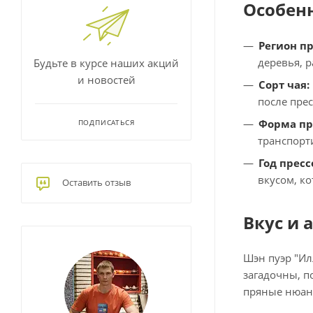
Особен
Регион п
деревья, 
Будьте в курсе наших акций
и новостей
Сорт чая:
после пре
Форма пр
ПОДПИСАТЬСЯ
транспорт
Год пресс
вкусом, к
Оставить отзыв
Вкус и 
Шэн пуэр "Ил
загадочны, п
пряные нюанс