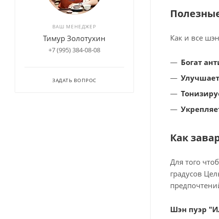
Полезные
ВАШ МЕНЕДЖЕР
Как и все шэ
Тимур Золотухин
+7 (995) 384-08-08
Богат ан
Улучшает
ЗАДАТЬ ВОПРОС
Тонизируе
Укрепляе
Как зава
Для того что
градусов Цел
предпочтений
Шэн пуэр "И