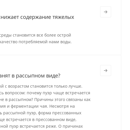
 снижает содержание тяжелых
реды становится все более острой
качество потребляемой нами воды.
анят в рассыпном виде?
й с возрастом становится только лучше.
ись вопросом: почему пуэр чаще встречается
а не в рассыпном? Причины этого связаны как
ения и ферментации чая. Несмотря на
ь рассыпной пуэр, форма прессованных
ще встречается в прессованном виде,
ной пуэр встречается реже. О причинах