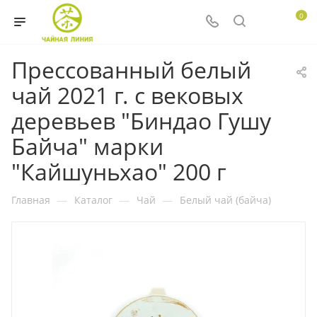
0
Прессованный белый
чай 2021 г. с вековых
деревьев "Биндао Гушу
Байча" марки
"Кайшуньхао" 200 г
Главная
—
Каталог
—
Чай
—
Белый чай (байча)