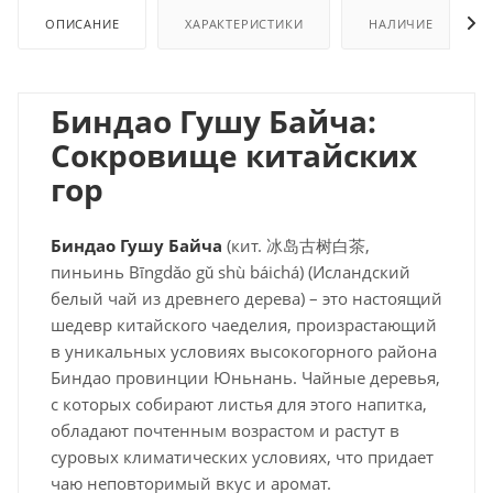
ОПИСАНИЕ
ХАРАКТЕРИСТИКИ
НАЛИЧИЕ
Биндао Гушу Байча:
Сокровище китайских
гор
Биндао Гушу Байча
(кит. 冰岛古树白茶,
пиньинь Bīngdǎo gǔ shù báichá) (Исландский
белый чай из древнего дерева) – это настоящий
шедевр китайского чаеделия, произрастающий
в уникальных условиях высокогорного района
Биндао провинции Юньнань. Чайные деревья,
с которых собирают листья для этого напитка,
обладают почтенным возрастом и растут в
суровых климатических условиях, что придает
чаю неповторимый вкус и аромат.