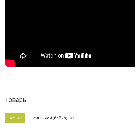
Товары
Все
43
Белый чай (байча)
43