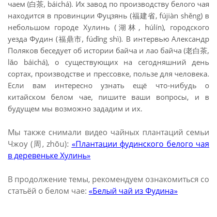
чаем (白茶, báichá). Их завод по производству белого чая
находится в провинции Фуцзянь (福建省, fújiàn shěng) в
небольшом городе Хулинь (湖林, húlín), городского
уезда Фудин (福鼎市, fúdǐng shì). В интервью Александр
Поляков беседует об истории байча и лао байча (老白茶,
lǎo báichá), о существующих на сегодняшний день
сортах, производстве и прессовке, пользе для человека.
Если вам интересно узнать ещё что-нибудь о
китайском белом чае, пишите ваши вопросы, и в
будущем мы возможно зададим и их.
Мы также снимали видео чайных плантаций семьи
Чжоу (周, zhōu):
«Плантации фудинского белого чая
в деревеньке Хулинь»
В продолжение темы, рекомендуем ознакомиться со
статьёй о белом чае:
«Белый чай из Фудина»