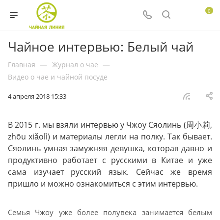
0
Чайное интервью: Белый чай
Главная
—
Журнал о чае
—
Видео о чае и чайной посуде
4 апреля 2018 15:33
В 2015 г. мы взяли интервью у Чжоу Сяолинь (周小莉,
zhōu xiǎolì) и материалы легли на полку. Так бывает.
Сяолинь умная замужняя девушка, которая давно и
продуктивно работает с русскими в Китае и уже
сама изучает русский язык. Сейчас же время
пришло и можно ознакомиться с этим интервью.
Семья Чжоу уже более полувека занимается белым