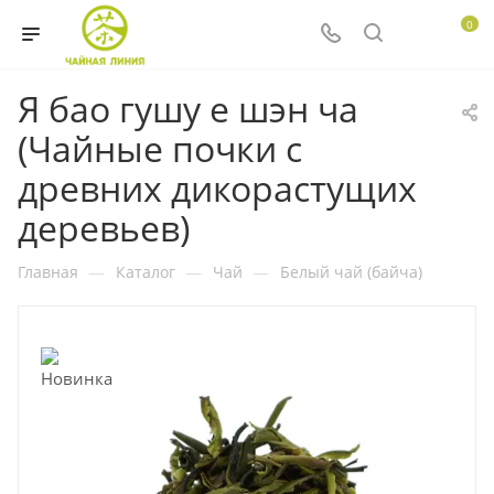
0
Я бао гушу е шэн ча
(Чайные почки с
древних дикорастущих
деревьев)
Главная
—
Каталог
—
Чай
—
Белый чай (байча)