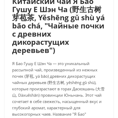
Китайский чай Я Бао
Гушу Е Шэн Ча (
野生古
树
芽苞茶
, Yěshēng gǔ shù yá
bāo chá, "Чайные почки
с древних
дикорастущих
деревьев")
Я Бао Гушу Е Шэн Ча — это уникальный
рассыпной чай, произведенный из нежных
почек (芽苞, yá bāo) древних дикорастущих
чайных деревьев (野生古树, yěshēng gǔ shù),
которые произрастают в горах Дасюэшань (大雪
山, Dàxuěshān) провинции Юньнань. Этот чай
сочетает в себе свежесть, насыщенный вкус и
глубокий аромат, характерный для
высокогорных чаев. Название "Я Бао"