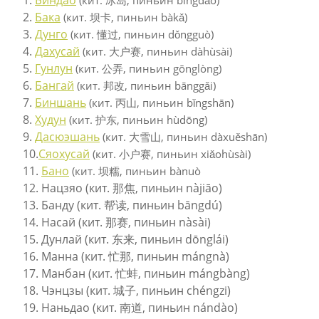
2.
Бака
(кит. 坝卡, пиньин bàkǎ)
3.
Дунго
(кит. 懂过, пиньин dǒngguò)
4.
Дахусай
(кит. 大户赛, пиньин dàhùsài)
5.
Гунлун
(кит. 公弄, пиньин gōnglòng)
6.
Бангай
(кит. 邦改, пиньин bānggǎi)
7.
Биншань
(кит. 丙山, пиньин bǐngshān)
8.
Худун
(кит. 护东, пиньин hùdōng)
9.
Дасюэшань
(кит. 大雪山, пиньин dàxuěshān)
10.
Сяохусай
(кит. 小户赛, пиньин xiǎohùsài)
11.
Бано
(кит. 坝糯, пиньин bànuò
12. Нацзяо (кит. 那焦, пиньин nàjiāo)
13. Банду (кит. 帮读, пиньин bāngdú)
14. Насай (кит. 那赛, пиньин nàsài)
15. Дунлай (кит. 东来, пиньин dōnglái)
16. Манна (кит. 忙那, пиньин mángnà)
17. Манбан (кит. 忙蚌, пиньин mángbàng)
18. Чэнцзы (кит. 城子, пиньин chéngzi)
19. Наньдао (кит. 南道, пиньин nándào)