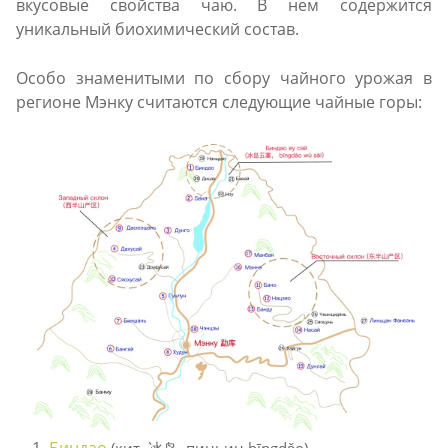
вкусовые свойства чаю. В нем содержится
уникальный биохимический состав.
Особо знаменитыми по сбору чайного урожая в
регионе Мэнку считаются следующие чайные горы:
1.
Биндао
(кит. 冰岛, пиньин bīngdǎo)