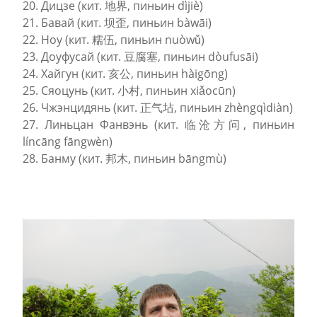
20. Дицзе (кит. 地界, пиньин dìjiè)
21. Бавай (кит. 坝歪, пиньин bàwāi)
22. Ноу (кит. 糯伍, пиньин nuòwǔ)
23. Доуфусай (кит. 豆腐塞, пиньин dòufusāi)
24. Хайгун (кит. 亥公, пиньин hàigōng)
25. Сяоцунь (кит. 小村, пиньин xiǎocūn)
26. Чжэнцидянь (кит. 正气坫, пиньин zhèngqìdiàn)
27. Линьцан Фанвэнь (кит. 临沧方问, пиньин
líncāng fāngwèn)
28. Банму (кит. 邦木, пиньин bāngmù)