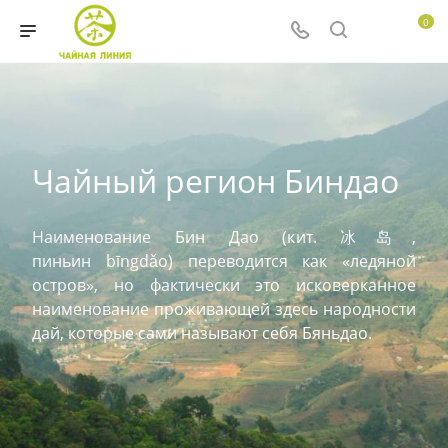
0
Чайный регион Биндао
Наименование Бин Дао (кит. 冰岛,
пиньин bīngdǎo) переводится как «ледяной
остров», но фактически это исковерканное
наименование проживающей здесь народности
дай, которые сами называют себя Бяньдао.