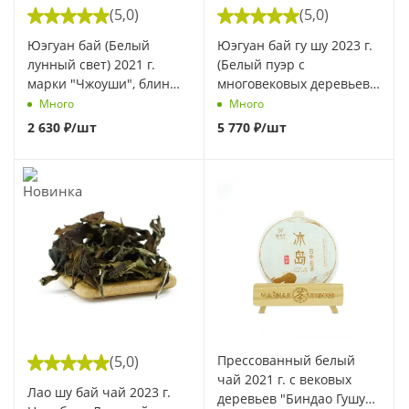
(5,0)
(5,0)
Юэгуан бай (Белый
Юэгуан бай гу шу 2023 г.
лунный свет) 2021 г.
(Белый пуэр с
марки "Чжоуши", блин
многовековых деревьев)
200 г
завода "Сягуань" блин
Много
Много
260 г
2 630
₽
/шт
5 770
₽
/шт
(5,0)
Прессованный белый
чай 2021 г. с вековых
Лао шу бай чай 2023 г.
деревьев "Биндао Гушу