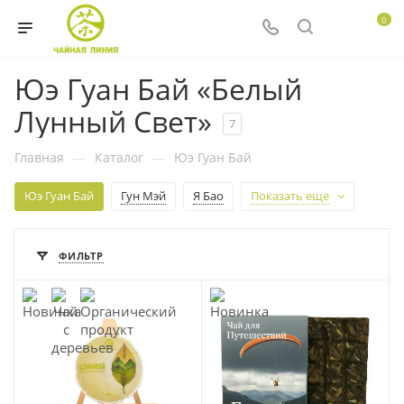
0
Юэ Гуан Бай «Белый
Лунный Свет»
7
Главная
—
Каталог
—
Юэ Гуан Бай
Юэ Гуан Бай
Гун Мэй
Я Бао
Показать еще
ФИЛЬТР