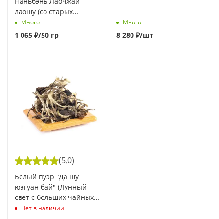
Наньбэнь Лаочжай
Байча" марки
лаошу (со старых
"Кайшуньхао" 200 г
деревьев из Наньбэнь
Много
Много
Лаочжай)
1 065
₽
/50 гр
8 280
₽
/шт
(5,0)
Белый пуэр "Да шу
юэгуан бай" (Лунный
свет с больших чайных
деревьев)
Нет в наличии