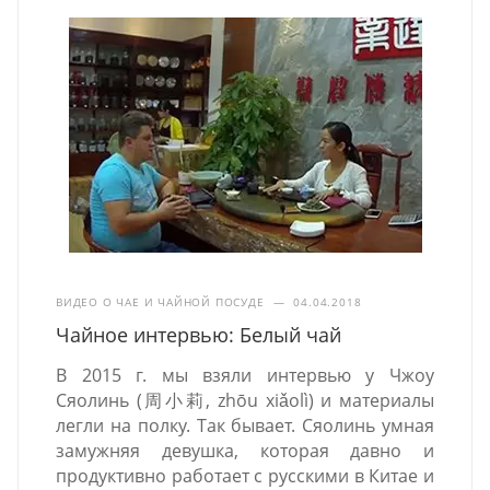
ВИДЕО О ЧАЕ И ЧАЙНОЙ ПОСУДЕ
—
04.04.2018
Чайное интервью: Белый чай
В 2015 г. мы взяли интервью у Чжоу
Сяолинь (周小莉, zhōu xiǎolì) и материалы
легли на полку. Так бывает. Сяолинь умная
замужняя девушка, которая давно и
продуктивно работает с русскими в Китае и