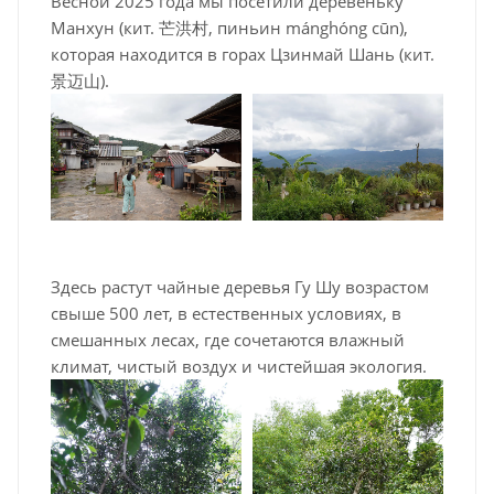
Весной 2025 года мы посетили деревеньку
Манхун (кит. 芒洪村, пиньин mánghóng cūn),
которая находится в горах Цзинмай Шань (кит.
景迈山).
Здесь растут чайные деревья Гу Шу возрастом
свыше 500 лет, в естественных условиях, в
смешанных лесах, где сочетаются влажный
климат, чистый воздух и чистейшая экология.