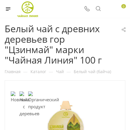
0
Белый чай с древних
деревьев гор
"Цзинмай" марки
"Чайная Линия" 100 г
Главная
—
Каталог
—
Чай
—
Белый чай (байча)