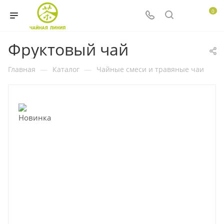
0
Фруктовый чай
Главная
—
Каталог
—
Чайные смеси и травяные чаи