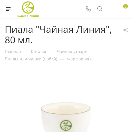
0
Пиала "Чайная Линия",
80 мл.
Главная
—
Каталог
—
Чайная утварь
—
Пиалы или чашки (чабэй)
—
Фарфоровые