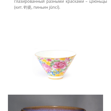
глазированный разными красками – цзюньцы
(кит. 钧瓷, пиньин jūncí).