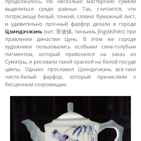
продолжалось. Но несколько мастерских сумели
выделиться среди равных. Так, считается, что
потрясающе белый, тонкий, словно бумажный лист,
и удивительно прочный фарфор делали в городе
Цзиндэчжэнь
(кит. 景德镇, пиньинь Jǐngdézhèn) при
правлении династии Цунь. В этом же городе
художники пользовались особыми сине-голубым
пигментом, который привозился на заказ из
Суматры, и рисовали такой краской на белой посуде
цветы. Однако прославил Цзиндэчжэнь все-таки
чисто-белый фарфор, который причисляли к
бесценным сокровищам.