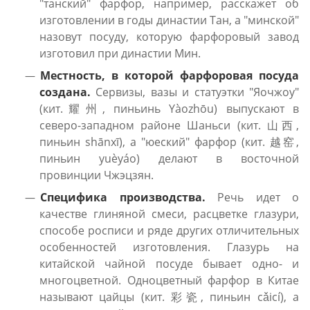
"танский" фарфор, например, расскажет об
изготовлении в годы династии Тан, а "минской"
назовут посуду, которую фарфоровый завод
изготовил при династии Мин.
Местность, в которой фарфоровая посуда
создана.
Сервизы, вазы и статуэтки "Яочжоу"
(кит.耀州, пиньинь Yàozhōu) выпускают в
северо-западном районе Шаньси (кит. 山西,
пиньин shānxī), а "юеский" фарфор (кит. 越窑,
пиньин yuèyáo) делают в восточной
провинции Чжэцзян.
Специфика производства.
Речь идет о
качестве глиняной смеси, расцветке глазури,
способе росписи и ряде других отличительных
особенностей изготовления. Глазурь на
китайской чайной посуде бывает одно- и
многоцветной. Одноцветный фарфор в Китае
называют цайцы (кит. 彩瓷, пиньин cǎicí), а