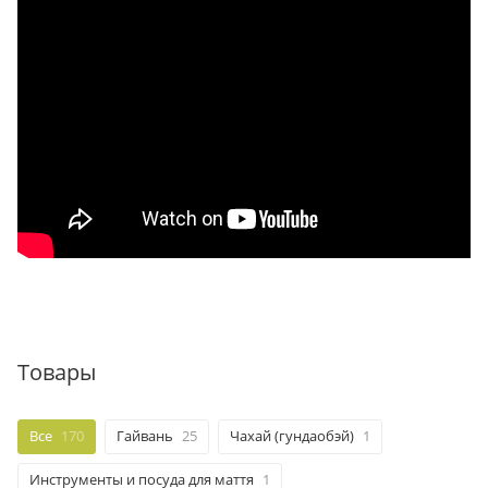
Товары
Все
170
Гайвань
25
Чахай (гундаобэй)
1
Инструменты и посуда для маття
1