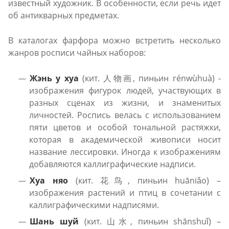
известный художник. В особенности, если речь идет
об антикварных предметах.
В каталогах фарфора можно встретить несколько
жанров росписи чайных наборов:
Жэнь у хуа
(кит. 人物画, пиньин rénwùhuà) -
изображения фигурок людей, участвующих в
разных сценах из жизни, и знаменитых
личностей. Роспись велась с использованием
пяти цветов и особой тональной растяжки,
которая в академической живописи носит
название лессировки. Иногда к изображениям
добавляются каллиграфические надписи.
Хуа няо
(кит. 花鸟, пиньин huāniǎo) –
изображения растений и птиц в сочетании с
каллиграфическими надписями.
Шань шуй
(кит. 山水, пиньин shānshuǐ) –