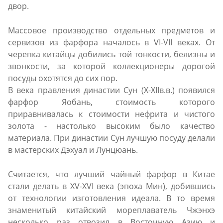
двор.
Массовое производство отдельных предметов и
сервизов из фарфора началось в VI-VII веках. От
черепка китайцы добились той тонкости, белизны и
звонкости, за которой коллекционеры дорогой
посуды охотятся до сих пор.
В века правления династии Сун (X-XIIв.в.) появился
фарфор Яобань, стоимость которого
приравнивалась к стоимости нефрита и чистого
золота - настолько высоким было качество
материала. При династии Сун лучшую посуду делали
в мастерских Дэхуал и Лунцюань.
Считается, что лучший чайный фарфор в Китае
стали делать в XV-XVI века (эпоха Мин), добившись
от технологии изготовления идеала. В то время
знаменитый китайский мореплаватель Чжэнхэ
несколько раз отвозил в Восточную Азию и