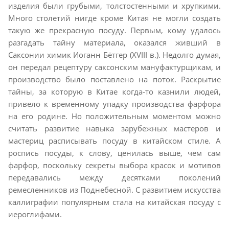
изделия были грубыми, толстостенными и хрупкими.
Много столетий нигде кроме Китая не могли создать
такую же прекрасную посуду. Первым, кому удалось
разгадать тайну материала, оказался живший в
Саксонии химик Иоганн Бётгер (XVIII в.). Недолго думая,
он передал рецептуру саксонским мануфактурщикам, и
производство было поставлено на поток. Раскрытие
тайны, за которую в Китае когда-то казнили людей,
привело к временному упадку производства фарфора
на его родине. Но положительным моментом можно
считать развитие навыка зарубежных мастеров и
мастериц расписывать посуду в китайском стиле. А
роспись посуды, к слову, ценилась выше, чем сам
фарфор, поскольку секреты выбора красок и мотивов
передавались между десятками поколений
ремесленников из Поднебесной. С развитием искусства
каллиграфии популярным стала на китайская посуду с
иероглифами.