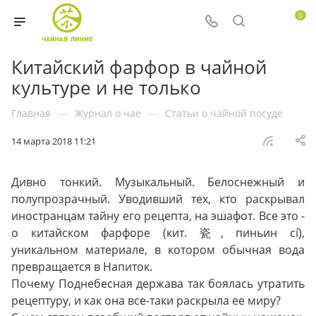
0
Китайский фарфор в чайной
культуре и не только
Главная
—
Журнал о чае
—
Статьи о чайной посуде
14 марта 2018 11:21
Дивно тонкий. Музыкальный. Белоснежный и
полупрозрачный. Уводивший тех, кто раскрывал
иностранцам тайну его рецепта, на эшафот. Все это -
о китайском фарфоре (кит. 瓷, пиньин cí),
уникальном материале, в котором обычная вода
превращается в Напиток.
Почему Поднебесная держава так боялась утратить
рецептуру, и как она все-таки раскрыла ее миру?