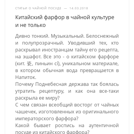
СТАТЬИ О ЧАЙНОЙ ПОСУДЕ
—
14.03.2018
Китайский фарфор в чайной культуре
и не только
Дивно тонкий. Музыкальный. Белоснежный
и полупрозрачный. Уводивший тех, кто
раскрывал иностранцам тайну его рецепта,
на эшафот. Все это - о китайском фарфоре
(кит. 瓷, пиньин cí), уникальном материале,
в котором обычная вода превращается в
Напиток.
Почему Поднебесная держава так боялась
утратить рецептуру, и как она все-таки
раскрыла ее миру?
С чем связан всеобщий восторг от чайных
чашечек, изготовленных из оригинального
императорского фарфора?
Какой бывает роспись на аутентичной
посуде из китайского фарфора?