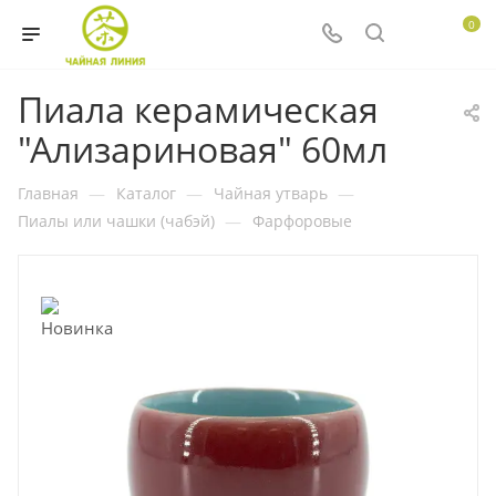
0
Пиала керамическая
"Ализариновая" 60мл
Главная
—
Каталог
—
Чайная утварь
—
Пиалы или чашки (чабэй)
—
Фарфоровые