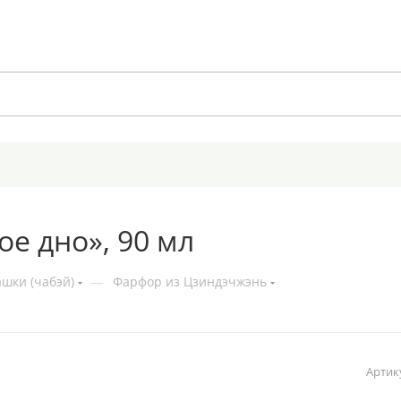
е дно», 90 мл
шки (чабэй)
—
Фарфор из Цзиндэчжэнь
Артик