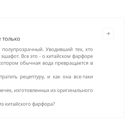
е только
 полупрозрачный. Уводивший тех, кто
 эшафот. Все это - о китайском фарфоре
в котором обычная вода превращается в
ратить рецептуру, и как она все-таки
шечек, изготовленных из оригинального
из китайского фарфора?