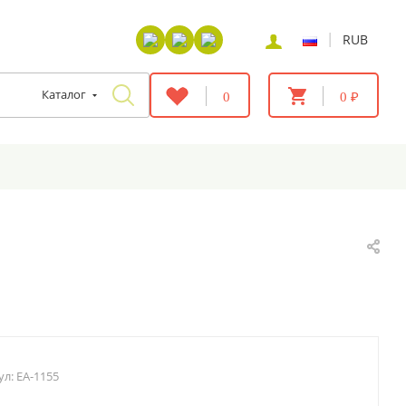
|
RUB
Каталог
0
0 ₽
ул:
EA-1155