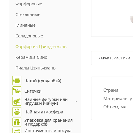
Фарфоровые
Стеклянные
Глиняные
Селадоновые
Фарфор из Цзиндэчжэнь
Керамика Сино
ХАРАКТЕРИСТИКИ
Пиалы Цзяньчжань
Чахай (гундаобэй)
Страна
Ситечки
Материалы у
Чайные фигурки или
игрушки (чачун)
Объем, мл
Чайная атмосфера
Упаковка для хранения
и подарков
Инструменты и посуда